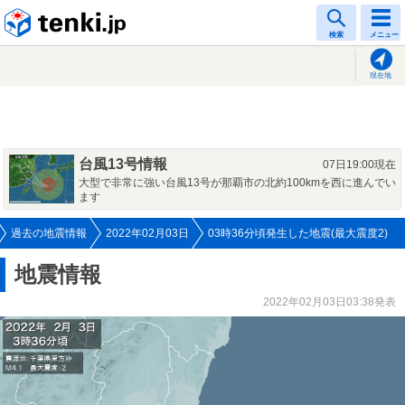
tenki.jp
検索
メニュー
現在地
台風13号情報
07日19:00現在
大型で非常に強い台風13号が那覇市の北約100kmを西に進んでい
ます
過去の地震情報
2022年02月03日
03時36分頃発生した地震(最大震度2)
地震情報
2022年02月03日03:38発表