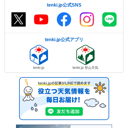
tenki.jp公式SNS
tenki.jp公式アプリ
tenki.jp
tenki.jp 登山天気