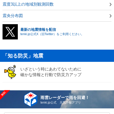
震度3以上の地域別観測回数
震央分布図
最新の地震情報を配信
tenki.jp公式X（旧Twitter）をご利用ください。
「知る防災」地震
いざという時にあわてないために
確かな情報と行動で防災力アップ
雨雲レーダーで雨を回避！
tenki.jp公式 天気予報アプリ