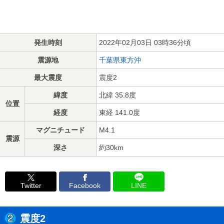
発生時刻
2022年02月03日 03時36分頃
震源地
千葉県東方沖
最大震度
震度2
緯度
北緯 35.8度
位置
経度
東経 141.0度
マグニチュード
M4.1
震源
深さ
約30km
Twitter
Facebook
LINE
震度2