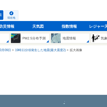
索
現在地
防災情報
天気図
指数情報
レジャー
PM2.5分布予測
地震情報
気
10月09日
19時11分頃発生した地震(最大震度2)
拡大画像