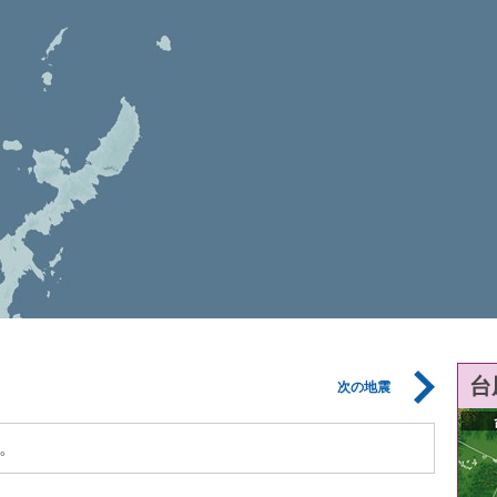
台
次の地震
。