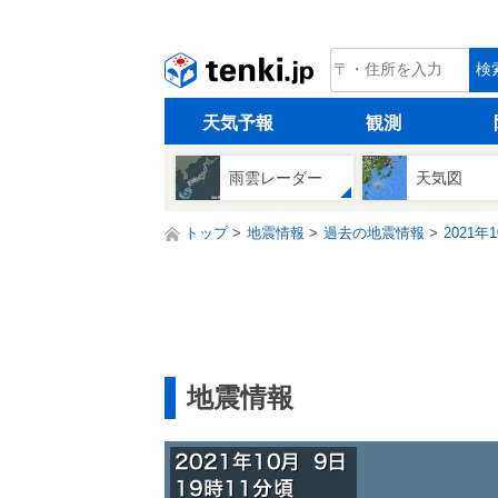
tenki.jp
検
天気予報
観測
雨雲レーダー
天気図
トップ
地震情報
過去の地震情報
2021年
地震情報