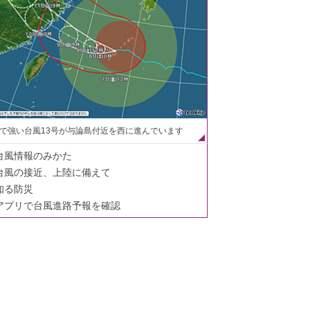
で強い台風13号が与論島付近を西に進んでいます
台風情報のみかた
台風の接近、上陸に備えて
知る防災
アプリで台風進路予報を確認