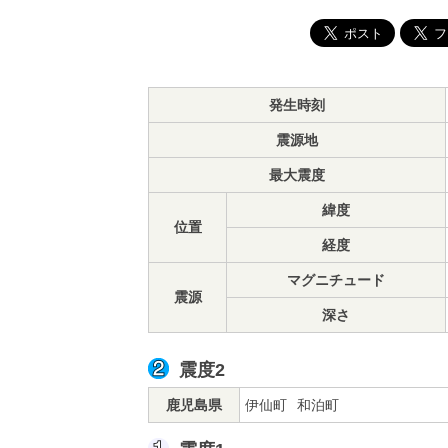
発生時刻
震源地
最大震度
緯度
位置
経度
マグニチュード
震源
深さ
震度2
鹿児島県
伊仙町
和泊町