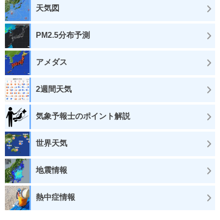
天気図
PM2.5分布予測
アメダス
2週間天気
気象予報士のポイント解説
世界天気
地震情報
熱中症情報