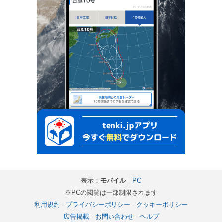
表示：
モバイル
｜
PC
※PCの閲覧は一部制限されます
利用規約
-
プライバシーポリシー
-
クッキーポリシー
広告掲載
-
お問い合わせ
-
ヘルプ