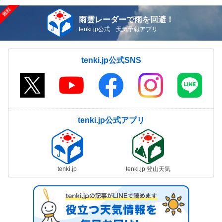
雨雲レーダーで雨を回避！
tenki.jp公式 天気予報アプリ
tenki.jp公式SNS
tenki.jp公式アプリ
tenki.jp
tenki.jp 登山天気