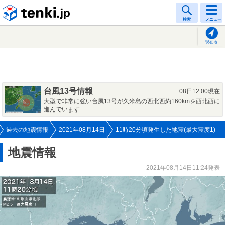
tenki.jp
検索
メニュー
現在地
台風13号情報
08日12:00現在
大型で非常に強い台風13号が久米島の西北西約160kmを西北西に
進んでいます
過去の地震情報
2021年08月14日
11時20分頃発生した地震(最大震度1)
地震情報
2021年08月14日11:24発表