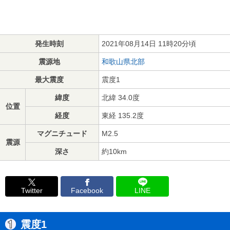
発生時刻
2021年08月14日 11時20分頃
震源地
和歌山県北部
最大震度
震度1
緯度
北緯 34.0度
位置
経度
東経 135.2度
マグニチュード
M2.5
震源
深さ
約10km
Twitter
Facebook
LINE
震度1