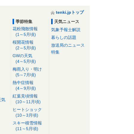
tenki.jpトップ
季節特集
天気ニュース
花粉飛散情報
気象予報士解説
(1～5月頃)
暮らしの話題
桜開花情報
放送局のニュース
(2～5月頃)
特集
GWの天気
(4～5月頃)
梅雨入り・明け
(5～7月頃)
熱中症情報
(4～9月頃)
紅葉見頃情報
天気
(10～11月頃)
ヒートショック
(10～3月頃)
スキー積雪情報
(11～5月頃)