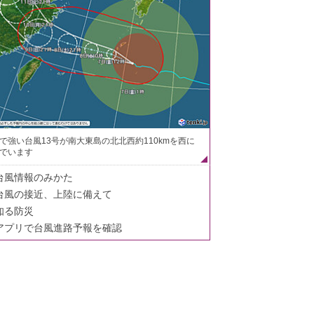
で強い台風13号が南大東島の北北西約110kmを西に
でいます
台風情報のみかた
台風の接近、上陸に備えて
知る防災
アプリで台風進路予報を確認