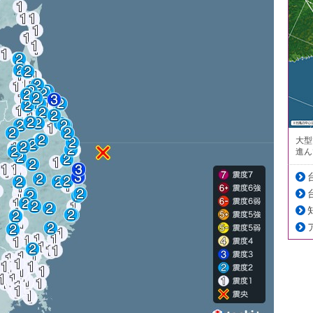
大型
進ん