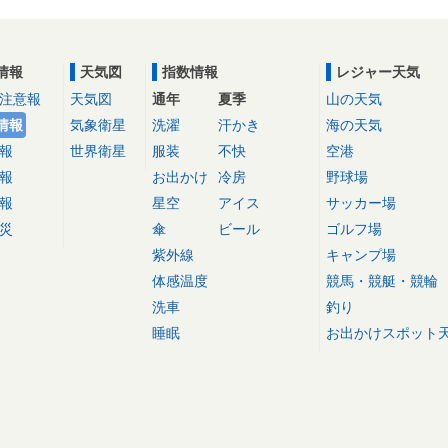
情報
天気図
指数情報
レジャー天気
注意報
天気図
通年
夏季
山の天気
情報
気象衛星
洗濯
汗かき
海の天気
報
世界衛星
服装
不快
空港
報
お出かけ
冷房
野球場
報
星空
アイス
サッカー場
災
傘
ビール
ゴルフ場
紫外線
キャンプ場
体感温度
競馬・競艇・競輪
洗車
釣り
睡眠
お出かけスポット