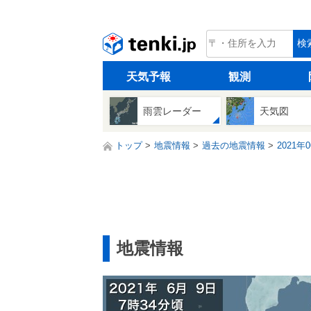
tenki.jp
検
天気予報
観測
雨雲レーダー
天気図
トップ
地震情報
過去の地震情報
2021年
地震情報