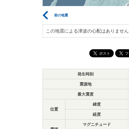
前の地震
この地震による津波の心配はありません
発生時刻
震源地
最大震度
緯度
位置
経度
マグニチュード