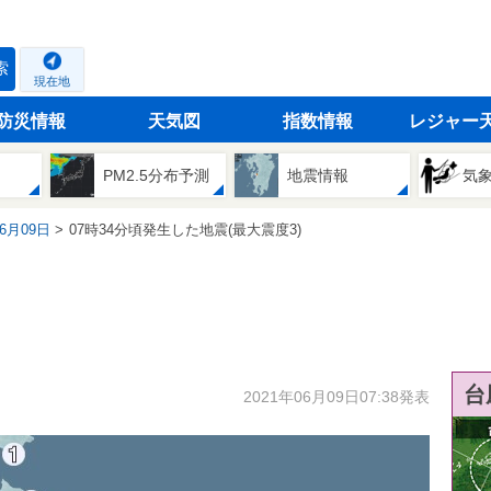
索
現在地
防災情報
天気図
指数情報
レジャー
PM2.5分布予測
地震情報
気
06月09日
07時34分頃発生した地震(最大震度3)
台
2021年06月09日07:38発表