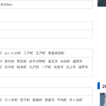
約20km
町
おいらせ町
三戸町
五戸町
青森南部町
村
普代村
野田村
岩手洋野町
釜石市
住田町
盛岡市
町
矢巾町
軽米町
九戸村
一戸町
花巻市
北上市
遠野市
2
町
六ヶ所村
田子町
新郷村
青森市
平内町
外ヶ浜町