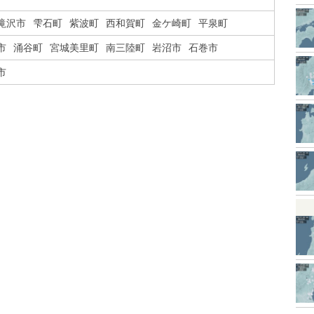
滝沢市
雫石町
紫波町
西和賀町
金ケ崎町
平泉町
市
涌谷町
宮城美里町
南三陸町
岩沼市
石巻市
市