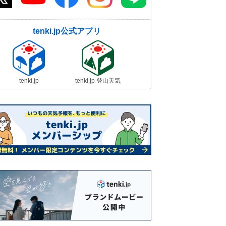
tenki.jp公式アプリ
tenki.jp
tenki.jp 登山天気