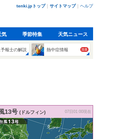
tenki.jpトップ
｜
サイトマップ
｜
ヘルプ
天気
季節特集
天気ニュース
象予報士の解説
熱中症情報
注目
風13号
(ドルフィン)
07日01:00現在