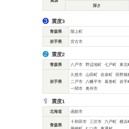
震源
深さ
震度3
青森県
階上町
岩手県
宮古市
震度2
青森県
八戸市
野辺地町
七戸町
東北
久慈市
山田町
岩泉町
田野畑
岩手県
二戸市
八幡平市
葛巻町
岩手
一関市
奥州市
震度1
北海道
函館市
十和田市
三沢市
六戸町
横浜
青森県
藤崎町
むつ市
東通村