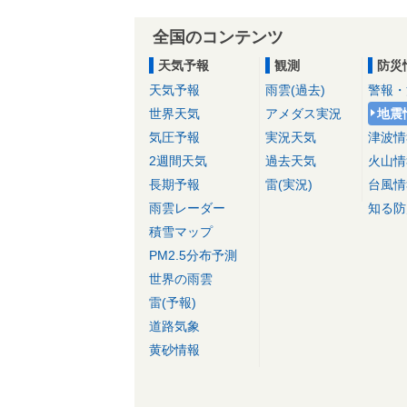
全国のコンテンツ
天気予報
観測
防災
天気予報
雨雲(過去)
警報・
世界天気
アメダス実況
地震
気圧予報
実況天気
津波情
2週間天気
過去天気
火山情
長期予報
雷(実況)
台風情
雨雲レーダー
知る防
積雪マップ
PM2.5分布予測
世界の雨雲
雷(予報)
道路気象
黄砂情報