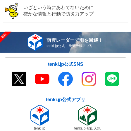
いざという時にあわてないために
確かな情報と行動で防災力アップ
雨雲レーダーで雨を回避！
tenki.jp公式 天気予報アプリ
tenki.jp公式SNS
tenki.jp公式アプリ
tenki.jp
tenki.jp 登山天気