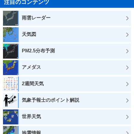
注目のコンテンツ
雨雲レーダー
天気図
PM2.5分布予測
アメダス
2週間天気
気象予報士のポイント解説
世界天気
地震情報