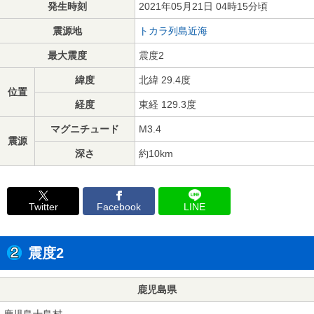
発生時刻
2021年05月21日 04時15分頃
震源地
トカラ列島近海
最大震度
震度2
緯度
北緯 29.4度
位置
経度
東経 129.3度
マグニチュード
M3.4
震源
深さ
約10km
Twitter
Facebook
LINE
震度2
鹿児島県
鹿児島十島村