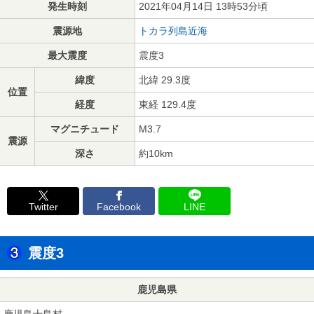
発生時刻
2021年04月14日 13時53分頃
震源地
トカラ列島近海
最大震度
震度3
緯度
北緯 29.3度
位置
経度
東経 129.4度
マグニチュード
M3.7
震源
深さ
約10km
Twitter
Facebook
LINE
震度3
鹿児島県
鹿児島十島村