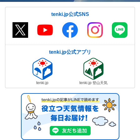
tenki.jp公式SNS
tenki.jp公式アプリ
tenki.jp
tenki.jp 登山天気