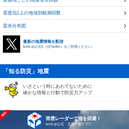
震度3以上の地域別観測回数
震央分布図
最新の地震情報を配信
tenki.jp公式X（旧Twitter）をご利用ください。
「知る防災」地震
いざという時にあわてないために
確かな情報と行動で防災力アップ
雨雲レーダーで雨を回避！
tenki.jp公式 天気予報アプリ