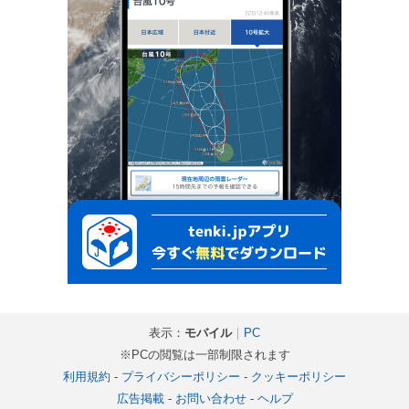
表示：
モバイル
｜
PC
※PCの閲覧は一部制限されます
利用規約
-
プライバシーポリシー
-
クッキーポリシー
広告掲載
-
お問い合わせ
-
ヘルプ