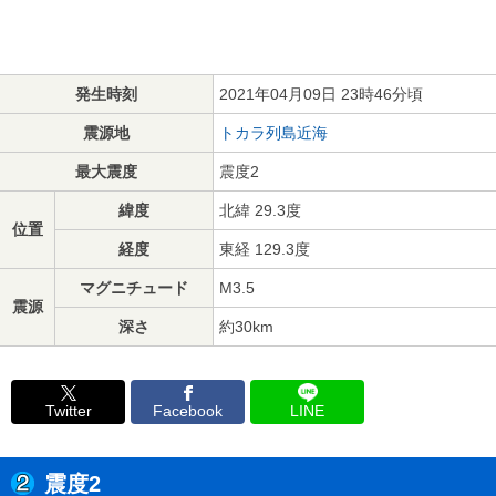
発生時刻
2021年04月09日 23時46分頃
震源地
トカラ列島近海
最大震度
震度2
緯度
北緯 29.3度
位置
経度
東経 129.3度
マグニチュード
M3.5
震源
深さ
約30km
Twitter
Facebook
LINE
震度2