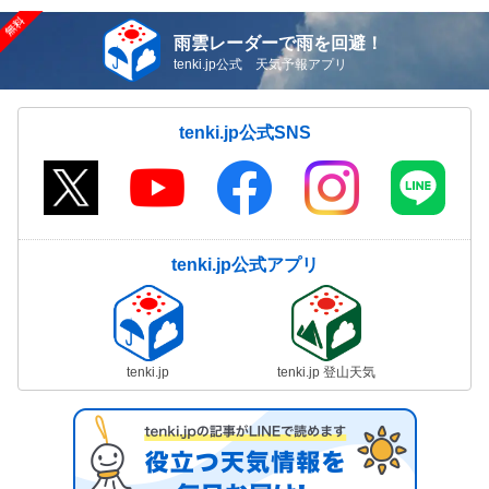
雨雲レーダーで雨を回避！
tenki.jp公式 天気予報アプリ
tenki.jp公式SNS
tenki.jp公式アプリ
tenki.jp
tenki.jp 登山天気