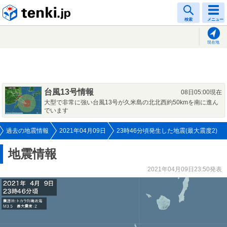
tenki.jp
検索
メニュー
現在地
台風13号情報
08日05:00現在
大型で非常に強い台風13号が久米島の北北西約50kmを南に進ん
でいます
過去の地震情報
2021年04月09日
23時46分頃発生した地震(最大震度2)
地震情報
2021年04月09日23:50発表