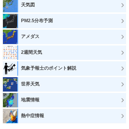
天気図
PM2.5分布予測
アメダス
2週間天気
気象予報士のポイント解説
世界天気
地震情報
熱中症情報