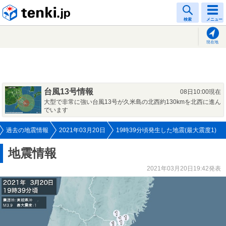
tenki.jp
検索
メニュー
現在地
台風13号情報
08日10:00現在
大型で非常に強い台風13号が久米島の北西約130kmを北西に進ん
でいます
過去の地震情報
2021年03月20日
19時39分頃発生した地震(最大震度1)
地震情報
2021年03月20日19:42発表