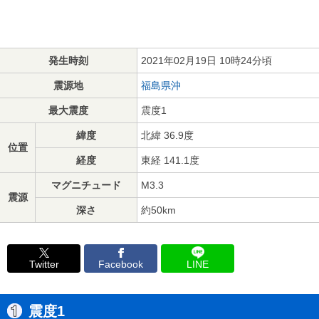
発生時刻
2021年02月19日 10時24分頃
震源地
福島県沖
最大震度
震度1
緯度
北緯 36.9度
位置
経度
東経 141.1度
マグニチュード
M3.3
震源
深さ
約50km
Twitter
Facebook
LINE
震度1