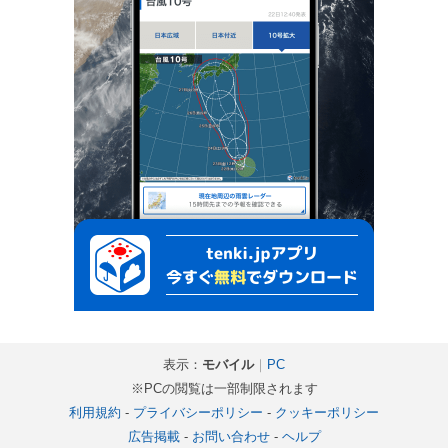
表示：
モバイル
｜
PC
※PCの閲覧は一部制限されます
利用規約
-
プライバシーポリシー
-
クッキーポリシー
広告掲載
-
お問い合わせ
-
ヘルプ