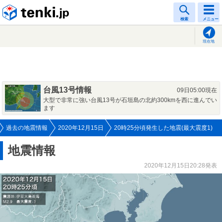
tenki.jp
検索
メニュー
現在地
台風13号情報
09日05:00現在
大型で非常に強い台風13号が石垣島の北約300kmを西に進んでい
ます
過去の地震情報
2020年12月15日
20時25分頃発生した地震(最大震度1)
地震情報
2020年12月15日20:28発表