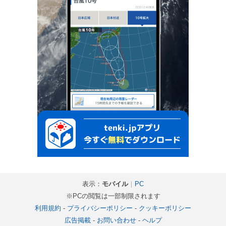
表示：
モバイル
｜
PC
※PCの閲覧は一部制限されます
利用規約
-
プライバシーポリシー
-
クッキーポリシー
広告掲載
-
お問い合わせ
-
ヘルプ