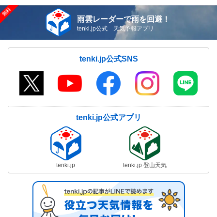
雨雲レーダーで雨を回避！
tenki.jp公式 天気予報アプリ
tenki.jp公式SNS
tenki.jp公式アプリ
tenki.jp
tenki.jp 登山天気