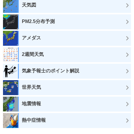
天気図
PM2.5分布予測
アメダス
2週間天気
気象予報士のポイント解説
世界天気
地震情報
熱中症情報