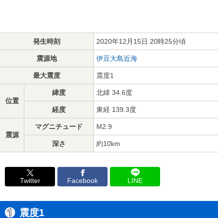
発生時刻
2020年12月15日 20時25分頃
震源地
伊豆大島近海
最大震度
震度1
緯度
北緯 34.6度
位置
経度
東経 139.3度
マグニチュード
M2.9
震源
深さ
約10km
Twitter
Facebook
LINE
震度1