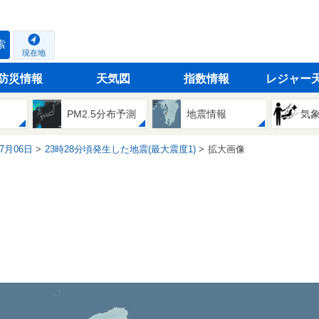
索
現在地
防災情報
天気図
指数情報
レジャー
PM2.5分布予測
地震情報
気
07月06日
23時28分頃発生した地震(最大震度1)
拡大画像