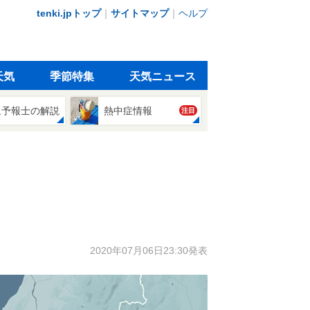
tenki.jpトップ
｜
サイトマップ
｜
ヘルプ
天気
季節特集
天気ニュース
象予報士の解説
熱中症情報
注目
2020年07月06日23:30発表