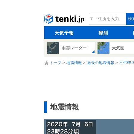
tenki.jp
検
天気予報
観測
雨雲レーダー
天気図
トップ
地震情報
過去の地震情報
2020年
地震情報