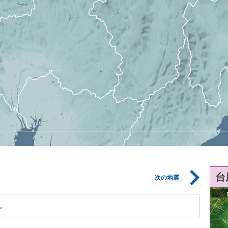
台
次の地震
。