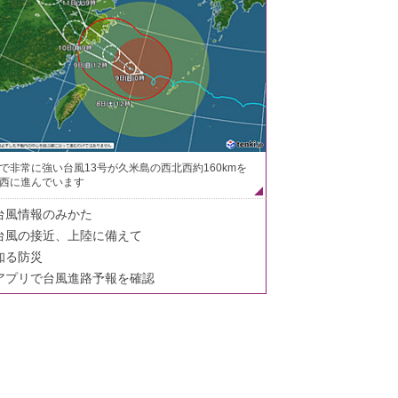
で非常に強い台風13号が久米島の西北西約160kmを
西に進んでいます
台風情報のみかた
台風の接近、上陸に備えて
知る防災
アプリで台風進路予報を確認