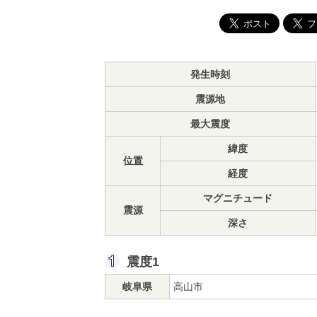
発生時刻
震源地
最大震度
緯度
位置
経度
マグニチュード
震源
深さ
震度1
岐阜県
高山市