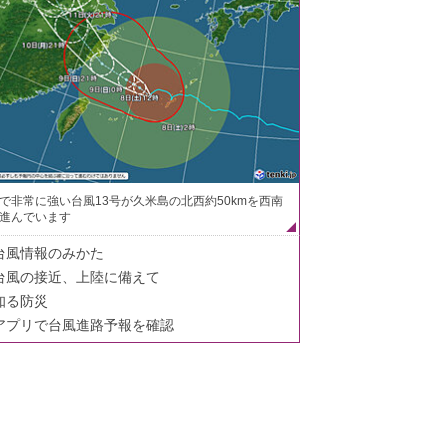
で非常に強い台風13号が久米島の北西約50kmを西南
進んでいます
台風情報のみかた
台風の接近、上陸に備えて
知る防災
アプリで台風進路予報を確認