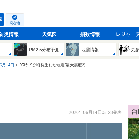
索
現在地
防災情報
天気図
指数情報
レジャー
PM2.5分布予測
地震情報
気
06月14日
05時19分頃発生した地震(最大震度2)
台
2020年06月14日05:23発表