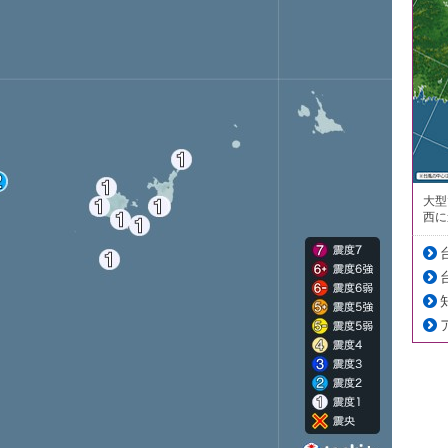
大型
西に