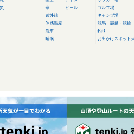
災
傘
ビール
ゴルフ場
紫外線
キャンプ場
体感温度
競馬・競艇・競輪
洗車
釣り
睡眠
お出かけスポット