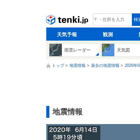
tenki.jp
検
天気予報
観測
雨雲レーダー
天気図
トップ
地震情報
過去の地震情報
2020年
地震情報