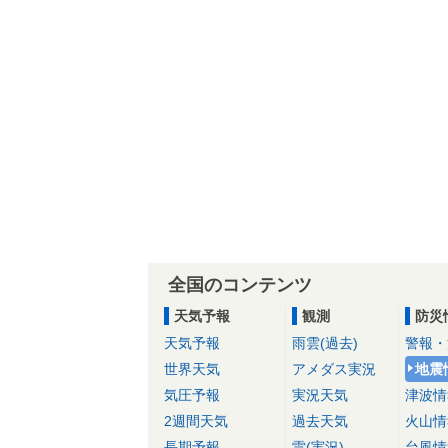
全国のコンテンツ
天気予報
観測
防災
天気予報
雨雲(過去)
警報・
世界天気
アメダス実況
地震
気圧予報
実況天気
津波情
2週間天気
過去天気
火山情
長期予報
雷(実況)
台風情