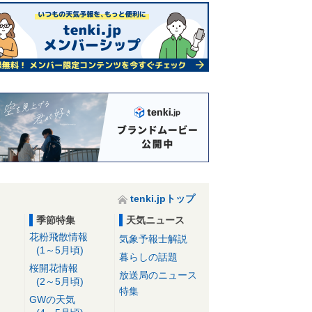
tenki.jpトップ
季節特集
天気ニュース
花粉飛散情報
気象予報士解説
(1～5月頃)
暮らしの話題
桜開花情報
放送局のニュース
(2～5月頃)
特集
GWの天気