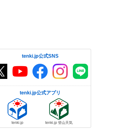
tenki.jp公式SNS
tenki.jp公式アプリ
tenki.jp
tenki.jp 登山天気