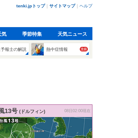
tenki.jpトップ
｜
サイトマップ
｜
ヘルプ
天気
季節特集
天気ニュース
象予報士の解説
熱中症情報
注目
風13号
(ドルフィン)
08日02:00現在