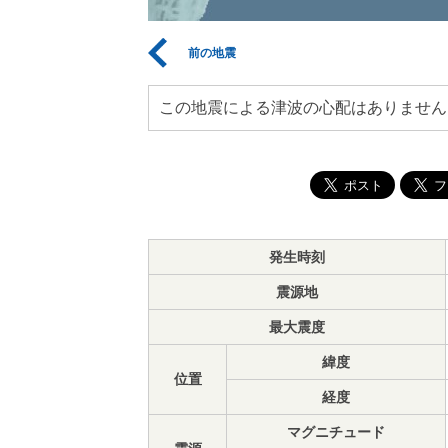
前の地震
この地震による津波の心配はありません
発生時刻
震源地
最大震度
緯度
位置
経度
マグニチュード