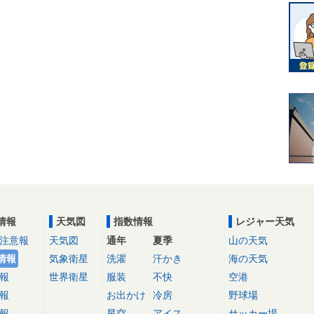
情報
天気図
指数情報
レジャー天気
注意報
天気図
通年
夏季
山の天気
情報
気象衛星
洗濯
汗かき
海の天気
報
世界衛星
服装
不快
空港
報
お出かけ
冷房
野球場
報
星空
アイス
サッカー場