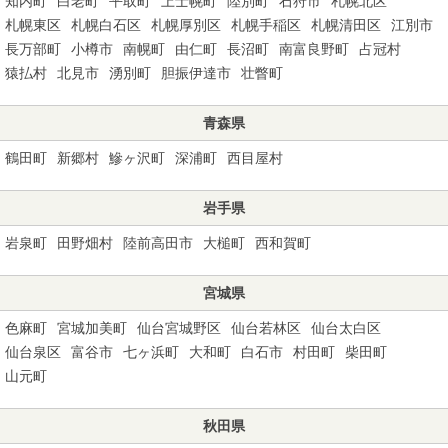
知内町
白老町
平取町
上士幌町
陸別町
石狩市
札幌北区
札幌東区
札幌白石区
札幌厚別区
札幌手稲区
札幌清田区
江別市
長万部町
小樽市
南幌町
由仁町
長沼町
南富良野町
占冠村
猿払村
北見市
湧別町
胆振伊達市
壮瞥町
青森県
鶴田町
新郷村
鰺ヶ沢町
深浦町
西目屋村
岩手県
岩泉町
田野畑村
陸前高田市
大槌町
西和賀町
宮城県
色麻町
宮城加美町
仙台宮城野区
仙台若林区
仙台太白区
仙台泉区
富谷市
七ヶ浜町
大和町
白石市
村田町
柴田町
山元町
秋田県