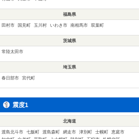
福島県
田村市
国見町
玉川村
いわき市
南相馬市
双葉町
茨城県
常陸太田市
埼玉県
春日部市
宮代町
震度1
北海道
渡島北斗市
七飯町
渡島森町
網走市
津別町
士幌町
恵庭市