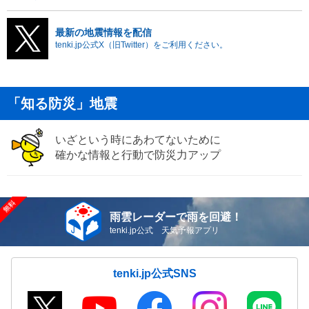
最新の地震情報を配信
tenki.jp公式X（旧Twitter）をご利用ください。
「知る防災」地震
いざという時にあわてないために
確かな情報と行動で防災力アップ
雨雲レーダーで雨を回避！
tenki.jp公式 天気予報アプリ
tenki.jp公式SNS