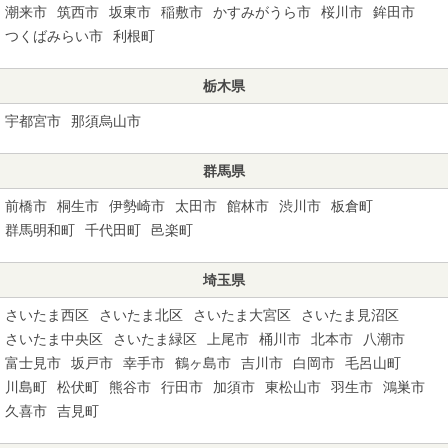
潮来市
筑西市
坂東市
稲敷市
かすみがうら市
桜川市
鉾田市
つくばみらい市
利根町
栃木県
宇都宮市
那須烏山市
群馬県
前橋市
桐生市
伊勢崎市
太田市
館林市
渋川市
板倉町
群馬明和町
千代田町
邑楽町
埼玉県
さいたま西区
さいたま北区
さいたま大宮区
さいたま見沼区
さいたま中央区
さいたま緑区
上尾市
桶川市
北本市
八潮市
富士見市
坂戸市
幸手市
鶴ヶ島市
吉川市
白岡市
毛呂山町
川島町
松伏町
熊谷市
行田市
加須市
東松山市
羽生市
鴻巣市
久喜市
吉見町