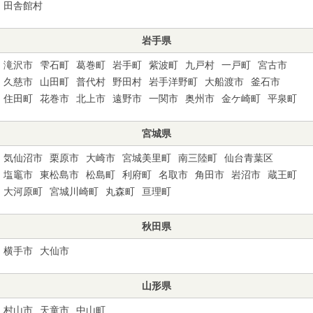
田舎館村
岩手県
滝沢市
雫石町
葛巻町
岩手町
紫波町
九戸村
一戸町
宮古市
久慈市
山田町
普代村
野田村
岩手洋野町
大船渡市
釜石市
住田町
花巻市
北上市
遠野市
一関市
奥州市
金ケ崎町
平泉町
宮城県
気仙沼市
栗原市
大崎市
宮城美里町
南三陸町
仙台青葉区
塩竈市
東松島市
松島町
利府町
名取市
角田市
岩沼市
蔵王町
大河原町
宮城川崎町
丸森町
亘理町
秋田県
横手市
大仙市
山形県
村山市
天童市
中山町