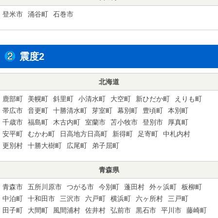
登米市
涌谷町
石巻市
震度2
北海道
鹿部町
美幌町
斜里町
小清水町
大空町
新ひだか町
えりも町
帯広市
音更町
十勝清水町
芽室町
幕別町
豊頃町
本別町
千歳市
福島町
木古内町
室蘭市
苫小牧市
登別市
厚真町
安平町
むかわ町
日高地方日高町
新得町
足寄町
中札内村
更別村
十勝大樹町
広尾町
弟子屈町
青森県
青森市
五所川原市
つがる市
今別町
蓬田村
外ヶ浜町
板柳町
中泊町
十和田市
三沢市
六戸町
横浜町
六ヶ所村
三戸町
田子町
大間町
風間浦村
佐井村
弘前市
黒石市
平川市
藤崎町