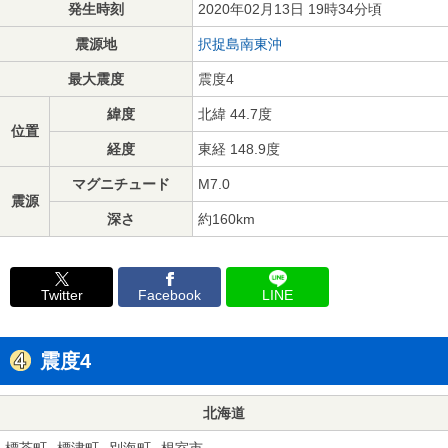
発生時刻
2020年02月13日 19時34分頃
震源地
択捉島南東沖
最大震度
震度4
緯度
北緯 44.7度
位置
経度
東経 148.9度
マグニチュード
M7.0
震源
深さ
約160km
Twitter
Facebook
LINE
震度4
北海道
標茶町
標津町
別海町
根室市