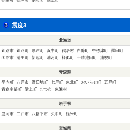
震度3
北海道
釧路市
釧路町
厚岸町
浜中町
鶴居村
白糠町
中標津町
羅臼町
函館市
清里町
新冠町
浦河町
様似町
十勝池田町
浦幌町
青森県
平内町
八戸市
野辺地町
七戸町
東北町
おいらせ町
五戸町
青森南部町
階上町
むつ市
東通村
岩手県
盛岡市
二戸市
八幡平市
矢巾町
軽米町
宮城県