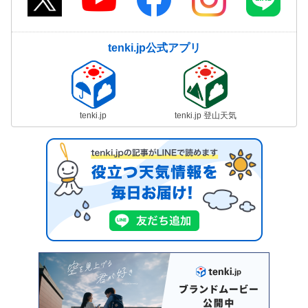
tenki.jp公式アプリ
tenki.jp
tenki.jp 登山天気