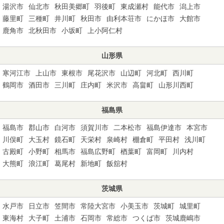
湯沢市
仙北市
秋田美郷町
羽後町
東成瀬村
能代市
潟上市
藤里町
三種町
井川町
秋田市
由利本荘市
にかほ市
大館市
鹿角市
北秋田市
小坂町
上小阿仁村
山形県
寒河江市
上山市
東根市
尾花沢市
山辺町
河北町
西川町
鶴岡市
酒田市
三川町
庄内町
米沢市
高畠町
山形川西町
福島県
福島市
郡山市
白河市
須賀川市
二本松市
福島伊達市
本宮市
川俣町
大玉村
鏡石町
天栄村
泉崎村
棚倉町
平田村
浅川町
古殿町
小野町
相馬市
福島広野町
楢葉町
富岡町
川内村
大熊町
浪江町
葛尾村
新地町
飯舘村
茨城県
水戸市
日立市
笠間市
常陸大宮市
小美玉市
茨城町
城里町
東海村
大子町
土浦市
石岡市
常総市
つくば市
茨城鹿嶋市