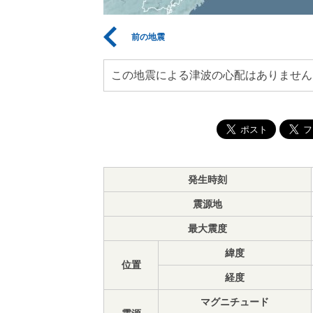
前の地震
この地震による津波の心配はありません
発生時刻
震源地
最大震度
緯度
位置
経度
マグニチュード