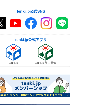
tenki.jp公式SNS
tenki.jp公式アプリ
tenki.jp
tenki.jp 登山天気