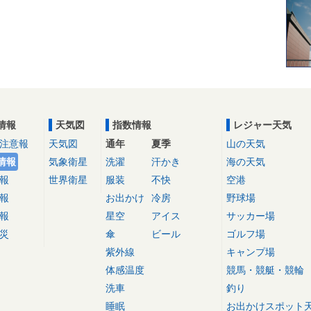
情報
天気図
指数情報
レジャー天気
注意報
天気図
通年
夏季
山の天気
情報
気象衛星
洗濯
汗かき
海の天気
報
世界衛星
服装
不快
空港
報
お出かけ
冷房
野球場
報
星空
アイス
サッカー場
災
傘
ビール
ゴルフ場
紫外線
キャンプ場
体感温度
競馬・競艇・競輪
洗車
釣り
睡眠
お出かけスポット