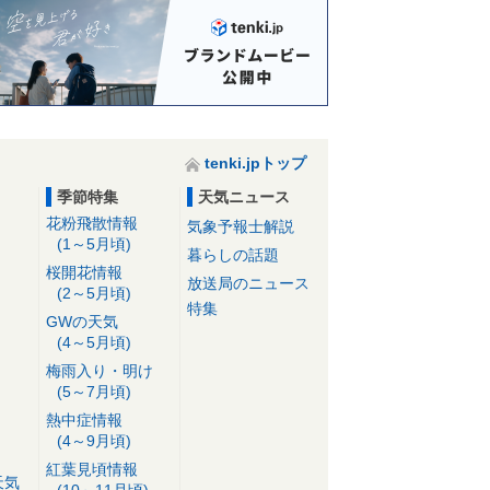
tenki.jpトップ
季節特集
天気ニュース
花粉飛散情報
気象予報士解説
(1～5月頃)
暮らしの話題
桜開花情報
放送局のニュース
(2～5月頃)
特集
GWの天気
(4～5月頃)
梅雨入り・明け
(5～7月頃)
熱中症情報
(4～9月頃)
紅葉見頃情報
天気
(10～11月頃)