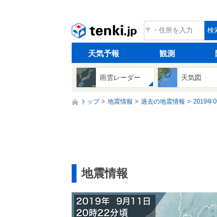
tenki.jp
検
天気予報
観測
雨雲レーダー
天気図
トップ
地震情報
過去の地震情報
2019年
地震情報