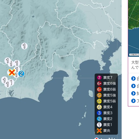
大型
んで