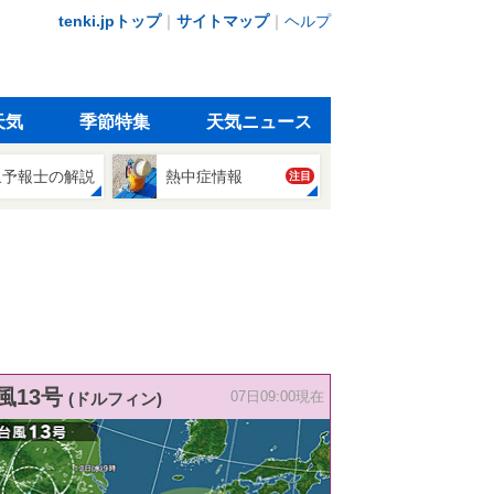
tenki.jpトップ
｜
サイトマップ
｜
ヘルプ
天気
季節特集
天気ニュース
象予報士の解説
熱中症情報
注目
風13号
(ドルフィン)
07日09:00現在