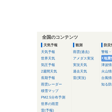
全国のコンテンツ
天気予報
観測
防災
天気予報
雨雲(過去)
警報・
世界天気
アメダス実況
地震
気圧予報
実況天気
津波情
2週間天気
過去天気
火山情
長期予報
雷(実況)
台風情
雨雲レーダー
知る防
積雪マップ
PM2.5分布予測
世界の雨雲
雷(予報)