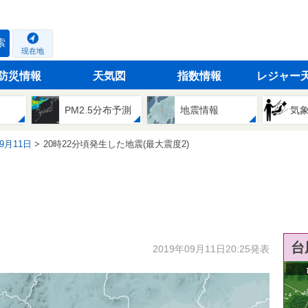
索
現在地
防災情報
天気図
指数情報
レジャー
PM2.5分布予測
地震情報
気
09月11日
20時22分頃発生した地震(最大震度2)
台
2019年09月11日20:25発表