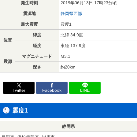
発生時刻
2019年06月13日 17時23分頃
震源地
静岡県西部
最大震度
震度1
緯度
北緯 34.9度
位置
経度
東経 137.9度
マグニチュード
M3.1
震源
深さ
約20km
Twitter
Facebook
LINE
震度1
静岡県
島田市
浜松天竜区
掛川市