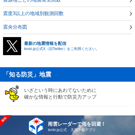
震度3以上の地域別観測回数
震央分布図
最新の地震情報を配信
tenki.jp公式X（旧Twitter）をご利用ください。
「知る防災」地震
いざという時にあわてないために
確かな情報と行動で防災力アップ
雨雲レーダーで雨を回避！
tenki.jp公式 天気予報アプリ