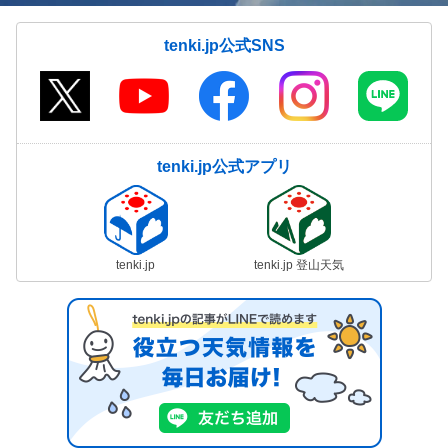
tenki.jp公式SNS
tenki.jp公式アプリ
tenki.jp
tenki.jp 登山天気