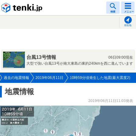
tenki.jp
検索
メニュー
現在地
台風13号情報
06日09:00現在
大型で強い台風13号が南大東島の東約240kmを西に進んでいます
過去の地震情報
2019年06月11日
10時59分頃発生した地震(最大震度2)
地震情報
2019年06月11日11:03発表