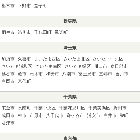
栃木市
下野市
益子町
群馬県
桐生市
渋川市
千代田町
邑楽町
埼玉県
加須市
久喜市
さいたま西区
さいたま北区
さいたま中央区
さいたま浦和区
さいたま南区
さいたま緑区
川口市
春日部市
越谷市
蕨市
志木市
和光市
八潮市
富士見市
三郷市
吉川市
白岡市
宮代町
千葉県
東金市
長南町
千葉中央区
千葉花見川区
千葉美浜区
野田市
成田市
柏市
市原市
八千代市
鎌ケ谷市
浦安市
白井市
栄町
君津市
東京都