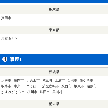
栃木県
真岡市
東京都
東京荒川区
震度1
茨城県
水戸市
笠間市
小美玉市
城里町
土浦市
石岡市
龍ケ崎市
取手市
牛久市
つくば市
茨城鹿嶋市
筑西市
坂東市
稲敷市
かすみがうら市
桜川市
鉾田市
美浦村
栃木県