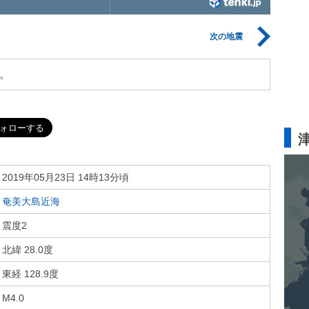
次の地震
。
2019年05月23日 14時13分頃
奄美大島近海
震度2
北緯 28.0度
東経 128.9度
M4.0