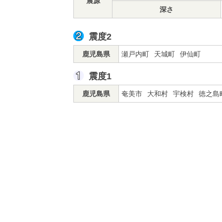
震源
深さ
震度2
鹿児島県
瀬戸内町
天城町
伊仙町
震度1
鹿児島県
奄美市
大和村
宇検村
徳之島