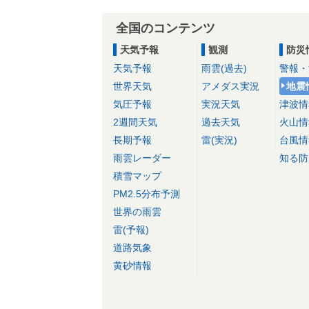
全国のコンテンツ
天気予報
観測
防災
天気予報
雨雲(過去)
警報・
世界天気
アメダス実況
地震
気圧予報
実況天気
津波情
2週間天気
過去天気
火山情
長期予報
雷(実況)
台風情
雨雲レーダー
知る防
積雪マップ
PM2.5分布予測
世界の雨雲
雷(予報)
道路気象
黄砂情報