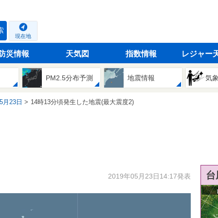
索
現在地
防災情報
天気図
指数情報
レジャー
PM2.5分布予測
地震情報
気
05月23日
14時13分頃発生した地震(最大震度2)
台
2019年05月23日14:17発表