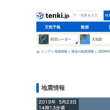
tenki.jp
検
天気予報
観測
雨雲レーダー
天気図
トップ
地震情報
過去の地震情報
2019年
地震情報