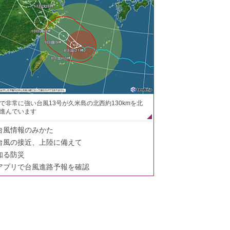
で非常に強い台風13号が久米島の北西約130kmを北
進んでいます
台風情報のみかた
台風の接近、上陸に備えて
知る防災
アプリで台風進路予報を確認