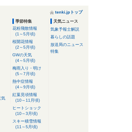
tenki.jpトップ
季節特集
天気ニュース
花粉飛散情報
気象予報士解説
(1～5月頃)
暮らしの話題
桜開花情報
放送局のニュース
(2～5月頃)
特集
GWの天気
(4～5月頃)
梅雨入り・明け
(5～7月頃)
熱中症情報
(4～9月頃)
紅葉見頃情報
天気
(10～11月頃)
ヒートショック
(10～3月頃)
スキー積雪情報
(11～5月頃)