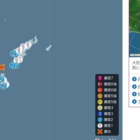
大型
西に