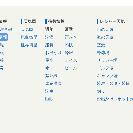
情報
天気図
指数情報
レジャー天気
注意報
天気図
通年
夏季
山の天気
情報
気象衛星
洗濯
汗かき
海の天気
報
世界衛星
服装
不快
空港
報
お出かけ
冷房
野球場
報
星空
アイス
サッカー場
災
傘
ビール
ゴルフ場
紫外線
キャンプ場
体感温度
競馬・競艇・競輪
洗車
釣り
睡眠
お出かけスポット