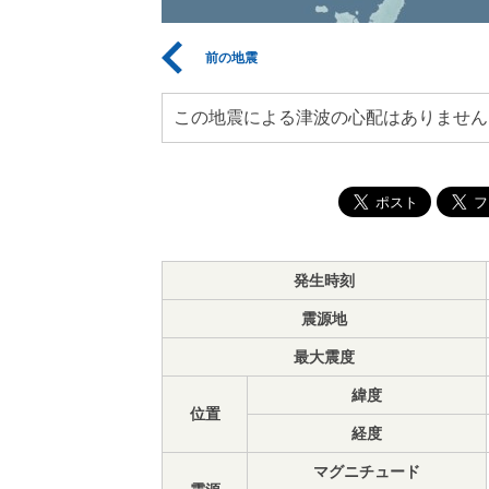
前の地震
この地震による津波の心配はありません
発生時刻
震源地
最大震度
緯度
位置
経度
マグニチュード