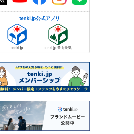
tenki.jp公式アプリ
tenki.jp
tenki.jp 登山天気