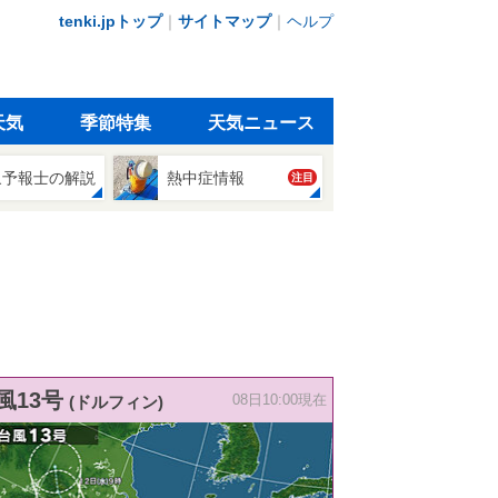
tenki.jpトップ
｜
サイトマップ
｜
ヘルプ
天気
季節特集
天気ニュース
象予報士の解説
熱中症情報
注目
風13号
(ドルフィン)
08日10:00現在