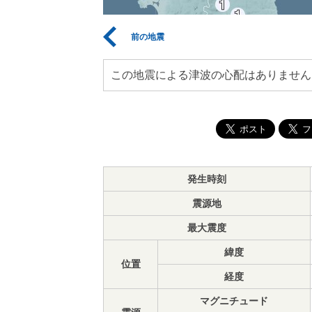
前の地震
この地震による津波の心配はありません
発生時刻
震源地
最大震度
緯度
位置
経度
マグニチュード