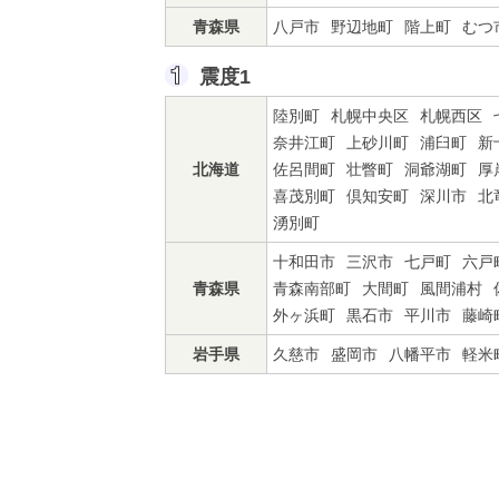
青森県
八戸市
野辺地町
階上町
むつ
震度1
陸別町
札幌中央区
札幌西区
奈井江町
上砂川町
浦臼町
新
北海道
佐呂間町
壮瞥町
洞爺湖町
厚
喜茂別町
倶知安町
深川市
北
湧別町
十和田市
三沢市
七戸町
六戸
青森県
青森南部町
大間町
風間浦村
外ヶ浜町
黒石市
平川市
藤崎
岩手県
久慈市
盛岡市
八幡平市
軽米