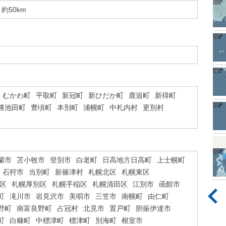
約50km
むかわ町
平取町
新冠町
新ひだか町
鹿追町
新得町
勝池田町
豊頃町
本別町
浦幌町
中札内村
更別村
蘭市
苫小牧市
登別市
白老町
日高地方日高町
上士幌町
石狩市
当別町
新篠津村
札幌北区
札幌東区
区
札幌厚別区
札幌手稲区
札幌清田区
江別市
函館市
町
滝川市
岩見沢市
美唄市
三笠市
南幌町
由仁町
野町
南富良野町
占冠村
北見市
置戸町
胆振伊達市
町
白糠町
中標津町
標津町
別海町
根室市