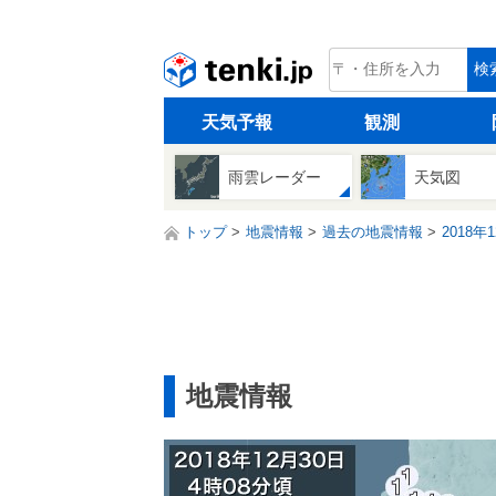
tenki.jp
検
天気予報
観測
雨雲レーダー
天気図
トップ
地震情報
過去の地震情報
2018年
地震情報