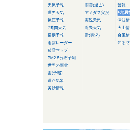
天気予報
雨雲(過去)
警報・
世界天気
アメダス実況
地震
気圧予報
実況天気
津波情
2週間天気
過去天気
火山情
長期予報
雷(実況)
台風情
雨雲レーダー
知る防
積雪マップ
PM2.5分布予測
世界の雨雲
雷(予報)
道路気象
黄砂情報