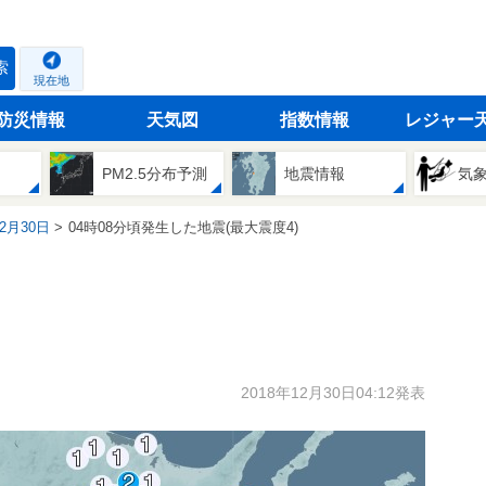
索
現在地
防災情報
天気図
指数情報
レジャー
PM2.5分布予測
地震情報
気
12月30日
04時08分頃発生した地震(最大震度4)
2018年12月30日04:12発表