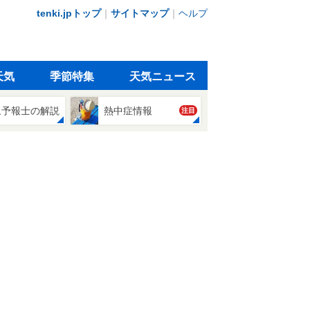
tenki.jpトップ
｜
サイトマップ
｜
ヘルプ
天気
季節特集
天気ニュース
象予報士の解説
熱中症情報
注目