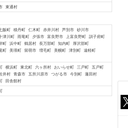
市
東通村
七飯町
積丹町
仁木町
赤井川村
芦別市
砂川市
十津川町
雨竜町
夕張市
富良野市
上富良野町
訓子府町
岸町
浜中町
鶴居村
長万部町
知内町
厚沢部町
竜町
美瑛町
留萌市
増毛町
美幌町
津別町
遠軽町
町
横浜町
東北町
六ヶ所村
おいらせ町
三戸町
五戸町
佐井村
青森市
五所川原市
つがる市
今別町
蓬田村
町
田舎館村
町