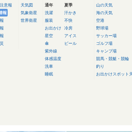
注意報
天気図
通年
夏季
山の天気
情報
気象衛星
洗濯
汗かき
海の天気
報
世界衛星
服装
不快
空港
報
お出かけ
冷房
野球場
報
星空
アイス
サッカー場
災
傘
ビール
ゴルフ場
紫外線
キャンプ場
体感温度
競馬・競艇・競輪
洗車
釣り
睡眠
お出かけスポット