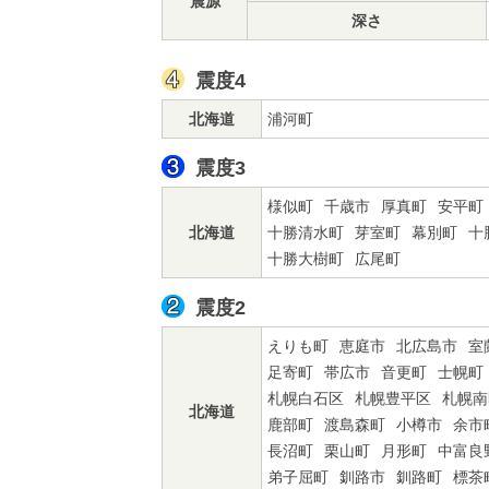
震源
深さ
震度4
北海道
浦河町
震度3
様似町
千歳市
厚真町
安平町
北海道
十勝清水町
芽室町
幕別町
十
十勝大樹町
広尾町
震度2
えりも町
恵庭市
北広島市
室
足寄町
帯広市
音更町
士幌町
札幌白石区
札幌豊平区
札幌南
北海道
鹿部町
渡島森町
小樽市
余市
長沼町
栗山町
月形町
中富良
弟子屈町
釧路市
釧路町
標茶