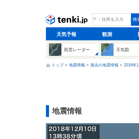
tenki.jp
検
天気予報
観測
雨雲レーダー
天気図
トップ
地震情報
過去の地震情報
2018年
地震情報