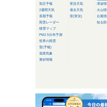
気圧予報
実況天気
津波情
2週間天気
過去天気
火山情
長期予報
雷(実況)
台風情
雨雲レーダー
知る防
積雪マップ
PM2.5分布予測
世界の雨雲
雷(予報)
道路気象
黄砂情報