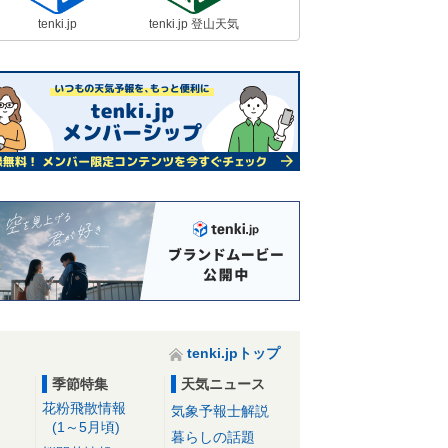
tenki.jp
tenki.jp 登山天気
tenki.jpトップ
季節特集
天気ニュース
花粉飛散情報
気象予報士解説
(1～5月頃)
暮らしの話題