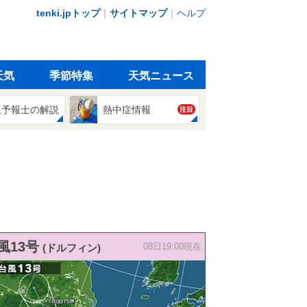
tenki.jpトップ
｜
サイトマップ
｜
ヘルプ
天気
季節特集
天気ニュース
象予報士の解説
熱中症情報
注目
風13号
(ドルフィン)
08日19:00現在