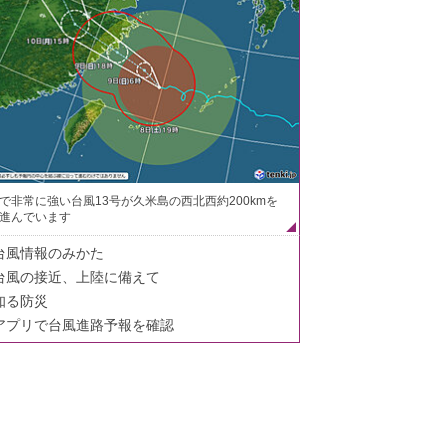
で非常に強い台風13号が久米島の西北西約200kmを
進んでいます
台風情報のみかた
台風の接近、上陸に備えて
知る防災
アプリで台風進路予報を確認