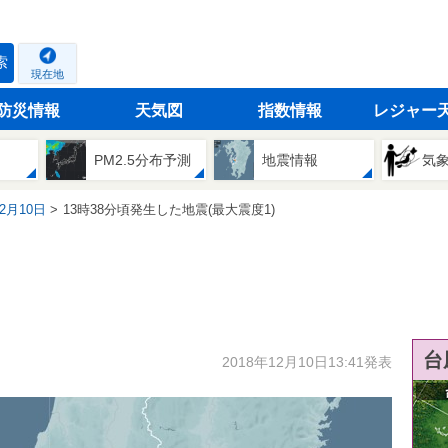
索
現在地
防災情報
天気図
指数情報
レジャー
PM2.5分布予測
地震情報
気
12月10日
13時38分頃発生した地震(最大震度1)
台
2018年12月10日13:41発表