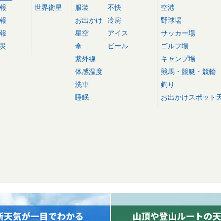
報
世界衛星
服装
不快
空港
報
お出かけ
冷房
野球場
報
星空
アイス
サッカー場
災
傘
ビール
ゴルフ場
紫外線
キャンプ場
体感温度
競馬・競艇・競輪
洗車
釣り
睡眠
お出かけスポット