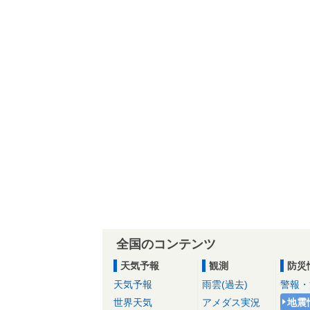
全国のコンテンツ
天気予報
観測
防災
天気予報
雨雲(過去)
警報・
世界天気
アメダス実況
地震