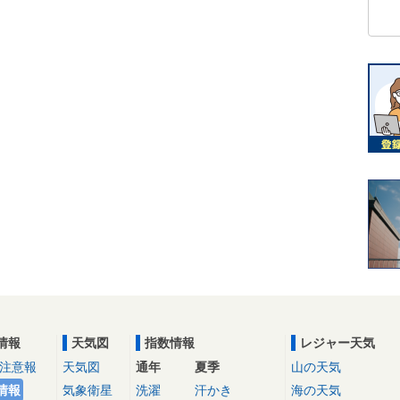
情報
天気図
指数情報
レジャー天気
注意報
天気図
通年
夏季
山の天気
情報
気象衛星
洗濯
汗かき
海の天気