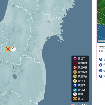
大型
西に