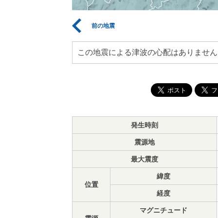
前の地震
この地震による津波の心配はありません
発生時刻
震源地
最大震度
緯度
位置
経度
マグニチュード