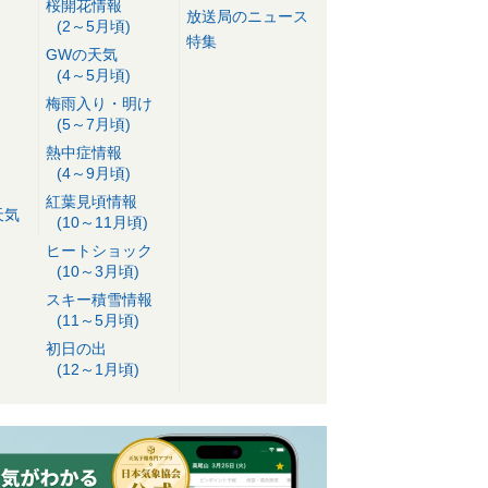
桜開花情報
放送局のニュース
(2～5月頃)
特集
GWの天気
(4～5月頃)
梅雨入り・明け
(5～7月頃)
熱中症情報
(4～9月頃)
紅葉見頃情報
天気
(10～11月頃)
ヒートショック
(10～3月頃)
スキー積雪情報
(11～5月頃)
初日の出
(12～1月頃)