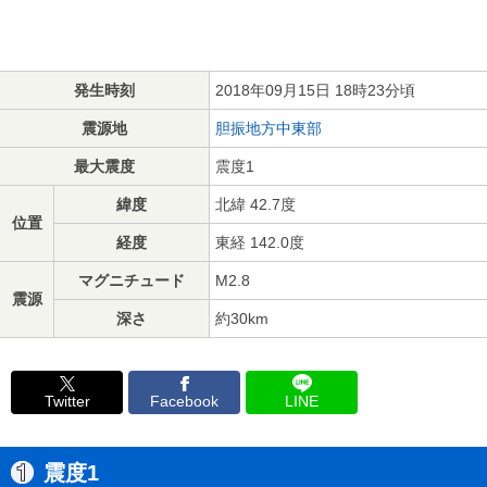
発生時刻
2018年09月15日 18時23分頃
震源地
胆振地方中東部
最大震度
震度1
緯度
北緯 42.7度
位置
経度
東経 142.0度
マグニチュード
M2.8
震源
深さ
約30km
Twitter
Facebook
LINE
震度1