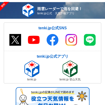
雨雲レーダーで雨を回避！
tenki.jp公式 天気予報アプリ
tenki.jp公式SNS
tenki.jp公式アプリ
tenki.jp
tenki.jp 登山天気