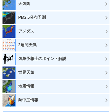
天気図
PM2.5分布予測
アメダス
2週間天気
気象予報士のポイント解説
世界天気
地震情報
熱中症情報