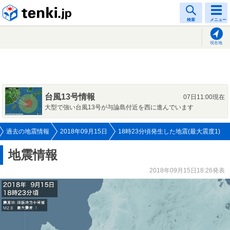
tenki.jp
検索
メニュー
現在地
台風13号情報
07日11:00現在
大型で強い台風13号が与論島付近を西に進んでいます
過去の地震情報
2018年09月15日
18時23分頃発生した地震(最大震度1)
地震情報
2018年09月15日18:26発表