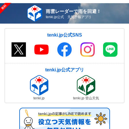
雨雲レーダーで雨を回避！
tenki.jp公式 天気予報アプリ
tenki.jp公式SNS
tenki.jp公式アプリ
tenki.jp
tenki.jp 登山天気