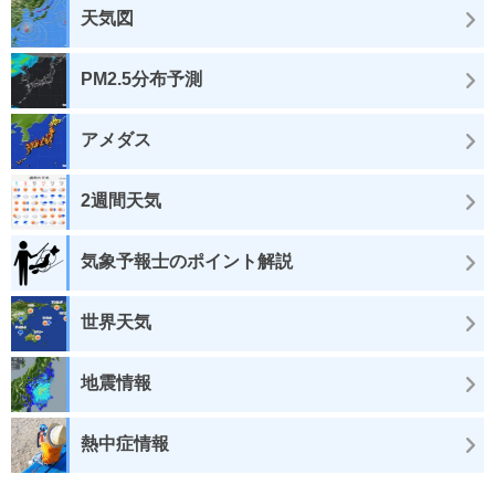
天気図
PM2.5分布予測
アメダス
2週間天気
気象予報士のポイント解説
世界天気
地震情報
熱中症情報