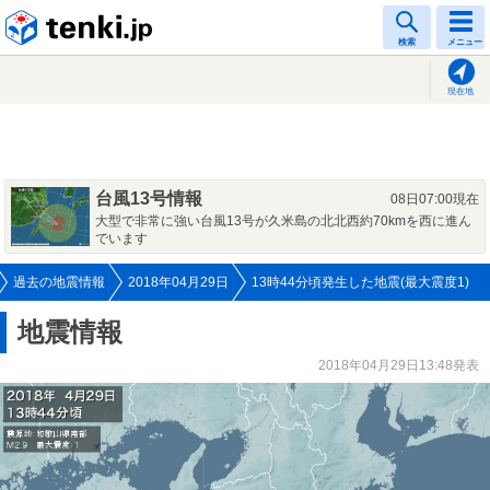
tenki.jp
検索
メニュー
現在地
台風13号情報
08日07:00現在
大型で非常に強い台風13号が久米島の北北西約70kmを西に進ん
でいます
過去の地震情報
2018年04月29日
13時44分頃発生した地震(最大震度1)
地震情報
2018年04月29日13:48発表