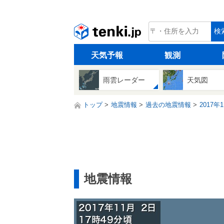
tenki.jp
検
天気予報
観測
雨雲レーダー
天気図
トップ
地震情報
過去の地震情報
2017年
地震情報