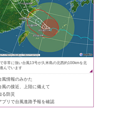
で非常に強い台風13号が久米島の北西約100kmを北
進んでいます
台風情報のみかた
台風の接近、上陸に備えて
知る防災
アプリで台風進路予報を確認