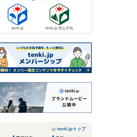
tenki.jp
tenki.jp 登山天気
tenki.jpトップ