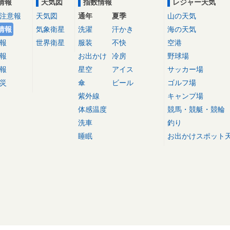
情報
天気図
指数情報
レジャー天気
注意報
天気図
通年
夏季
山の天気
情報
気象衛星
洗濯
汗かき
海の天気
報
世界衛星
服装
不快
空港
報
お出かけ
冷房
野球場
報
星空
アイス
サッカー場
災
傘
ビール
ゴルフ場
紫外線
キャンプ場
体感温度
競馬・競艇・競輪
洗車
釣り
睡眠
お出かけスポット