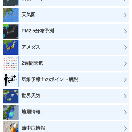
天気図
PM2.5分布予測
アメダス
2週間天気
気象予報士のポイント解説
世界天気
地震情報
熱中症情報