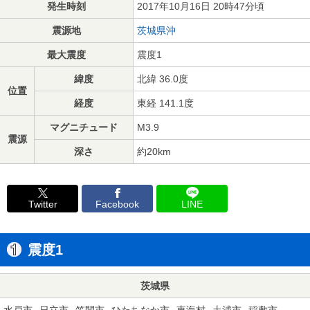
発生時刻
2017年10月16日 20時47分頃
震源地
茨城県沖
最大震度
震度1
緯度
北緯 36.0度
位置
経度
東経 141.1度
マグニチュード
M3.9
震源
深さ
約20km
Twitter
Facebook
LINE
震度1
茨城県
水戸市
日立市
笠間市
ひたちなか市
東海村
土浦市
稲敷市