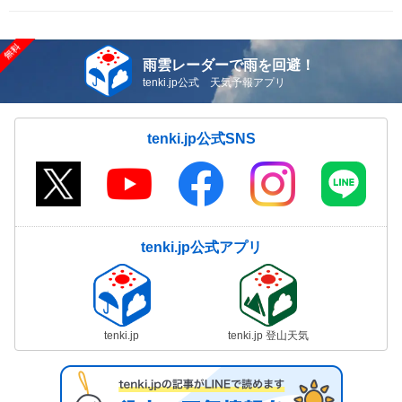
雨雲レーダーで雨を回避！
tenki.jp公式 天気予報アプリ
tenki.jp公式SNS
tenki.jp公式アプリ
tenki.jp
tenki.jp 登山天気