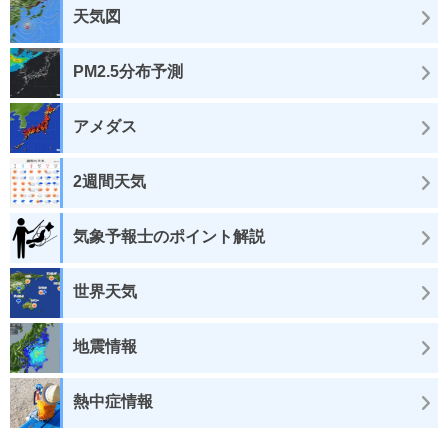
天気図
PM2.5分布予測
アメダス
2週間天気
気象予報士のポイント解説
世界天気
地震情報
熱中症情報