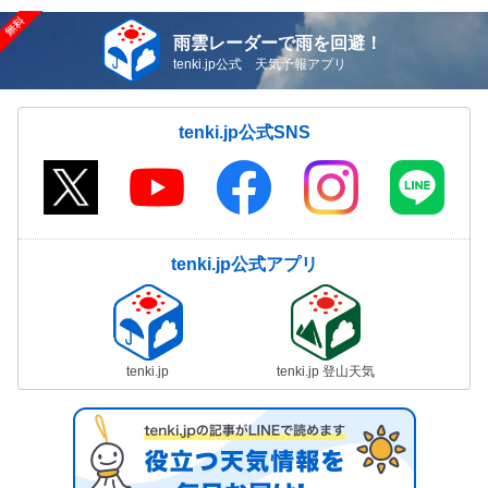
雨雲レーダーで雨を回避！
tenki.jp公式 天気予報アプリ
tenki.jp公式SNS
tenki.jp公式アプリ
tenki.jp
tenki.jp 登山天気