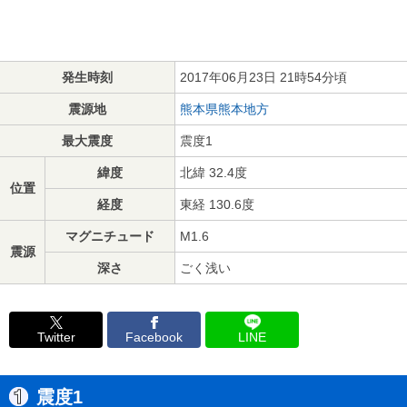
発生時刻
2017年06月23日 21時54分頃
震源地
熊本県熊本地方
最大震度
震度1
緯度
北緯 32.4度
位置
経度
東経 130.6度
マグニチュード
M1.6
震源
深さ
ごく浅い
Twitter
Facebook
LINE
震度1