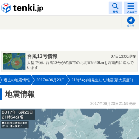
tenki.jp
検索
メニュー
現在地
台風13号情報
07日13:00現在
大型で強い台風13号が名護市の北北東約40kmを西南西に進んで
います
過去の地震情報
2017年06月23日
21時54分頃発生した地震(最大震度1)
地震情報
2017年06月23日21:59発表