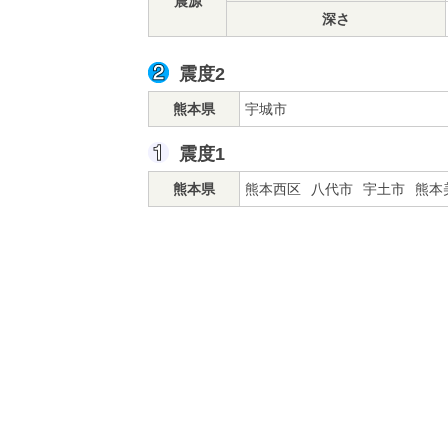
震源
深さ
震度2
熊本県
宇城市
震度1
熊本県
熊本西区
八代市
宇土市
熊本