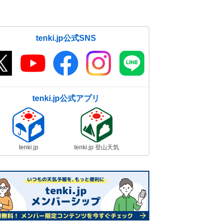
tenki.jp公式SNS
tenki.jp公式アプリ
tenki.jp
tenki.jp 登山天気