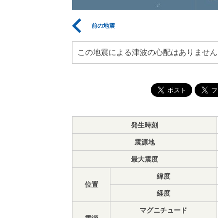
前の地震
この地震による津波の心配はありません
発生時刻
震源地
最大震度
緯度
位置
経度
マグニチュード