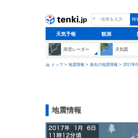
tenki.jp
検
天気予報
観測
雨雲レーダー
天気図
トップ
地震情報
過去の地震情報
2017年
地震情報