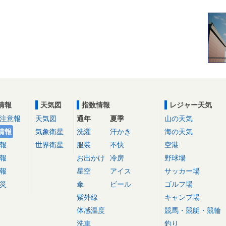
情報
天気図
指数情報
レジャー天気
注意報
天気図
通年
夏季
山の天気
情報
気象衛星
洗濯
汗かき
海の天気
報
世界衛星
服装
不快
空港
報
お出かけ
冷房
野球場
報
星空
アイス
サッカー場
災
傘
ビール
ゴルフ場
紫外線
キャンプ場
体感温度
競馬・競艇・競輪
洗車
釣り