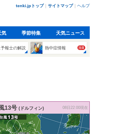
tenki.jpトップ
｜
サイトマップ
｜
ヘルプ
天気
季節特集
天気ニュース
象予報士の解説
熱中症情報
注目
風13号
(ドルフィン)
08日22:00現在