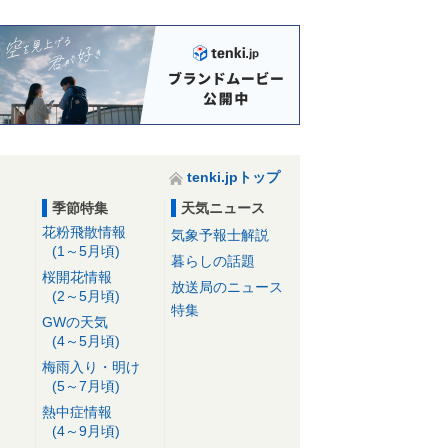
tenki.jpトップ
季節特集
天気ニュース
花粉飛散情報
気象予報士解説
(1～5月頃)
暮らしの話題
桜開花情報
放送局のニュース
(2～5月頃)
特集
GWの天気
(4～5月頃)
梅雨入り・明け
(5～7月頃)
熱中症情報
(4～9月頃)