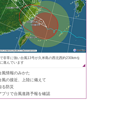
で非常に強い台風13号が久米島の西北西約230kmを
に進んでいます
台風情報のみかた
台風の接近、上陸に備えて
知る防災
アプリで台風進路予報を確認