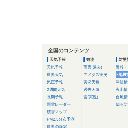
全国のコンテンツ
天気予報
観測
防災
天気予報
雨雲(過去)
警報・
世界天気
アメダス実況
地震
気圧予報
実況天気
津波情
2週間天気
過去天気
火山情
長期予報
雷(実況)
台風情
雨雲レーダー
知る防
積雪マップ
PM2.5分布予測
世界の雨雲