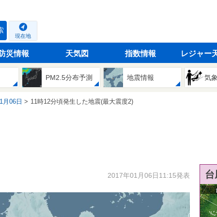
索
現在地
防災情報
天気図
指数情報
レジャー
PM2.5分布予測
地震情報
気
01月06日
11時12分頃発生した地震(最大震度2)
台
2017年01月06日11:15発表