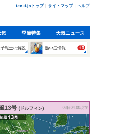
tenki.jpトップ
｜
サイトマップ
｜
ヘルプ
天気
季節特集
天気ニュース
象予報士の解説
熱中症情報
注目
風13号
(ドルフィン)
08日04:00現在