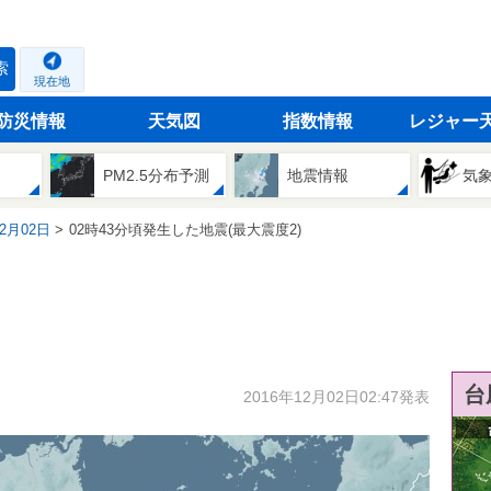
索
現在地
防災情報
天気図
指数情報
レジャー
PM2.5分布予測
地震情報
気
12月02日
02時43分頃発生した地震(最大震度2)
台
2016年12月02日02:47発表