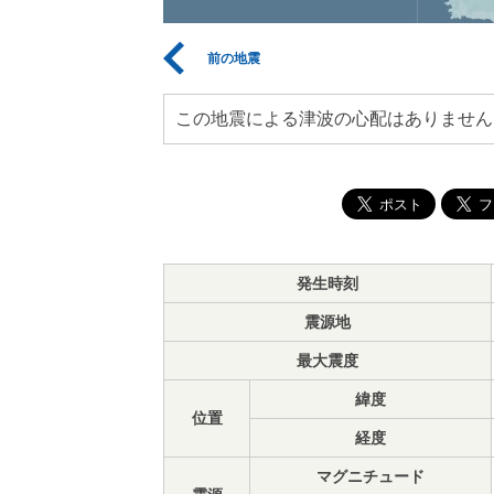
前の地震
この地震による津波の心配はありません
発生時刻
震源地
最大震度
緯度
位置
経度
マグニチュード