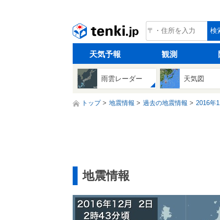
tenki.jp
検
天気予報
観測
雨雲レーダー
天気図
トップ
地震情報
過去の地震情報
2016年
地震情報