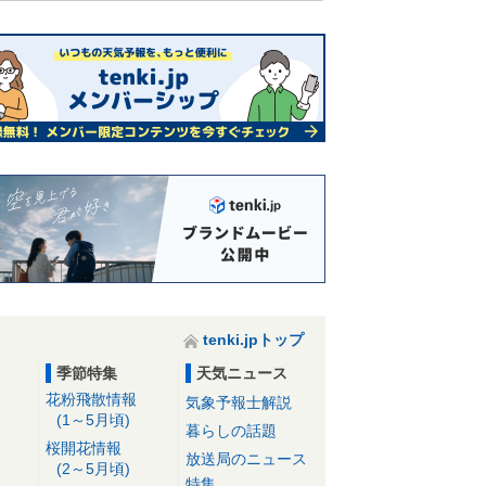
tenki.jpトップ
季節特集
天気ニュース
花粉飛散情報
気象予報士解説
(1～5月頃)
暮らしの話題
桜開花情報
放送局のニュース
(2～5月頃)
特集