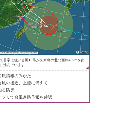
で非常に強い台風13号が久米島の北北西約40kmを南
に進んでいます
台風情報のみかた
台風の接近、上陸に備えて
知る防災
アプリで台風進路予報を確認