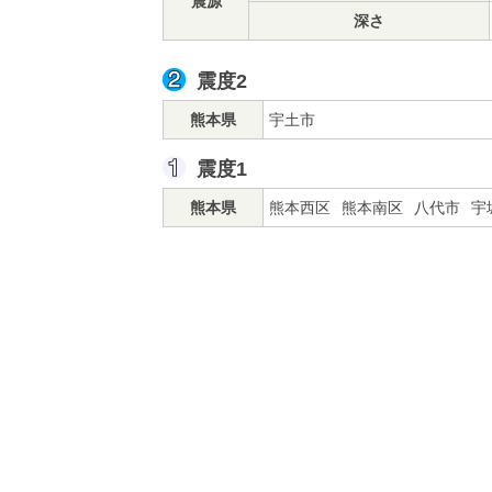
震源
深さ
震度2
熊本県
宇土市
震度1
熊本県
熊本西区
熊本南区
八代市
宇