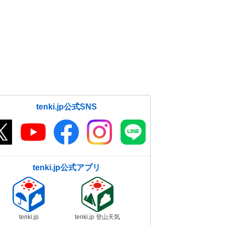
tenki.jp公式SNS
tenki.jp公式アプリ
tenki.jp
tenki.jp 登山天気