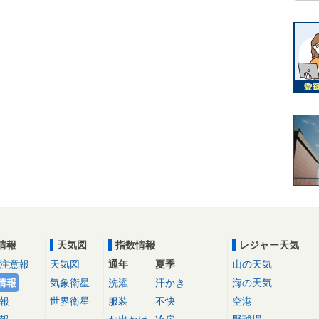
情報
天気図
指数情報
レジャー天気
注意報
天気図
通年
夏季
山の天気
情報
気象衛星
洗濯
汗かき
海の天気
報
世界衛星
服装
不快
空港