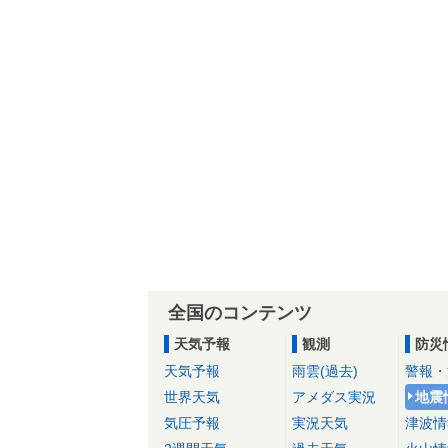
全国のコンテンツ
天気予報
観測
防災
天気予報
雨雲(過去)
警報・
世界天気
アメダス実況
地震
気圧予報
実況天気
津波情