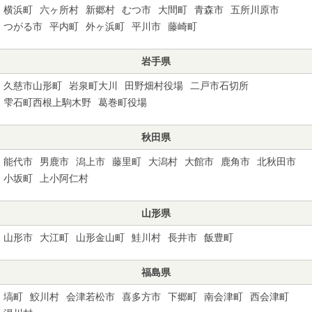
横浜町
六ヶ所村
新郷村
むつ市
大間町
青森市
五所川原市
つがる市
平内町
外ヶ浜町
平川市
藤崎町
岩手県
久慈市山形町
岩泉町大川
田野畑村役場
二戸市石切所
雫石町西根上駒木野
葛巻町役場
秋田県
能代市
男鹿市
潟上市
藤里町
大潟村
大館市
鹿角市
北秋田市
小坂町
上小阿仁村
山形県
山形市
大江町
山形金山町
鮭川村
長井市
飯豊町
福島県
塙町
鮫川村
会津若松市
喜多方市
下郷町
南会津町
西会津町