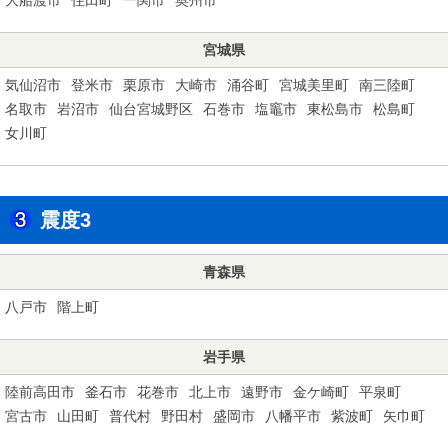
宮城県
気仙沼市
登米市
栗原市
大崎市
涌谷町
宮城美里町
南三陸町
名取市
岩沼市
仙台宮城野区
石巻市
塩竈市
東松島市
松島町
女川町
震度3
青森県
八戸市
階上町
岩手県
陸前高田市
釜石市
花巻市
北上市
遠野市
金ケ崎町
平泉町
宮古市
山田町
普代村
野田村
盛岡市
八幡平市
紫波町
矢巾町