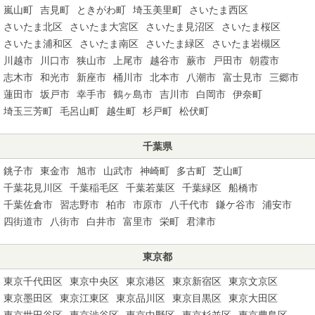
嵐山町
吉見町
ときがわ町
埼玉美里町
さいたま西区
さいたま北区
さいたま大宮区
さいたま見沼区
さいたま桜区
さいたま浦和区
さいたま南区
さいたま緑区
さいたま岩槻区
川越市
川口市
狭山市
上尾市
越谷市
蕨市
戸田市
朝霞市
志木市
和光市
新座市
桶川市
北本市
八潮市
富士見市
三郷市
蓮田市
坂戸市
幸手市
鶴ヶ島市
吉川市
白岡市
伊奈町
埼玉三芳町
毛呂山町
越生町
杉戸町
松伏町
千葉県
銚子市
東金市
旭市
山武市
神崎町
多古町
芝山町
千葉花見川区
千葉稲毛区
千葉若葉区
千葉緑区
船橋市
千葉佐倉市
習志野市
柏市
市原市
八千代市
鎌ケ谷市
浦安市
四街道市
八街市
白井市
富里市
栄町
君津市
東京都
東京千代田区
東京中央区
東京港区
東京新宿区
東京文京区
東京墨田区
東京江東区
東京品川区
東京目黒区
東京大田区
東京世田谷区
東京渋谷区
東京中野区
東京杉並区
東京豊島区