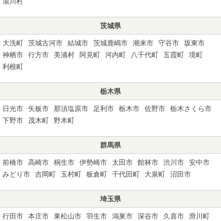
湯川村
茨城県
大洗町
茨城古河市
結城市
茨城鹿嶋市
潮来市
守谷市
坂東市
神栖市
行方市
美浦村
阿見町
河内町
八千代町
五霞町
境町
利根町
栃木県
日光市
矢板市
那須塩原市
足利市
栃木市
佐野市
栃木さくら市
下野市
茂木町
野木町
群馬県
前橋市
高崎市
桐生市
伊勢崎市
太田市
館林市
渋川市
安中市
みどり市
吉岡町
玉村町
板倉町
千代田町
大泉町
沼田市
埼玉県
行田市
本庄市
東松山市
羽生市
鴻巣市
深谷市
久喜市
滑川町