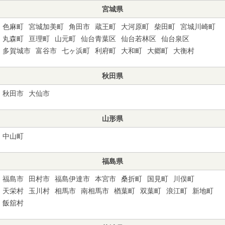
宮城県
色麻町
宮城加美町
角田市
蔵王町
大河原町
柴田町
宮城川崎町
丸森町
亘理町
山元町
仙台青葉区
仙台若林区
仙台泉区
多賀城市
富谷市
七ヶ浜町
利府町
大和町
大郷町
大衡村
秋田県
秋田市
大仙市
山形県
中山町
福島県
福島市
田村市
福島伊達市
本宮市
桑折町
国見町
川俣町
天栄村
玉川村
相馬市
南相馬市
楢葉町
双葉町
浪江町
新地町
飯舘村