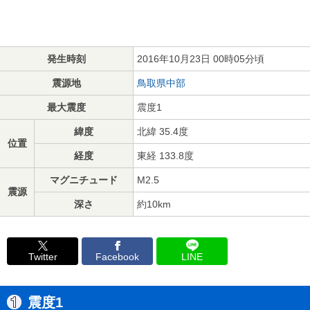
発生時刻
2016年10月23日 00時05分頃
震源地
鳥取県中部
最大震度
震度1
緯度
北緯 35.4度
位置
経度
東経 133.8度
マグニチュード
M2.5
震源
深さ
約10km
Twitter
Facebook
LINE
震度1