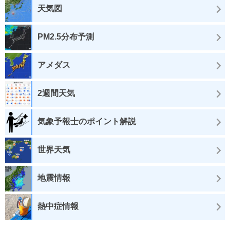
天気図
PM2.5分布予測
アメダス
2週間天気
気象予報士のポイント解説
世界天気
地震情報
熱中症情報