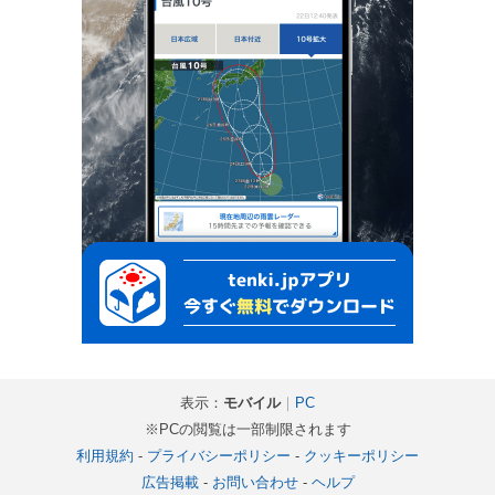
表示：
モバイル
｜
PC
※PCの閲覧は一部制限されます
利用規約
-
プライバシーポリシー
-
クッキーポリシー
広告掲載
-
お問い合わせ
-
ヘルプ