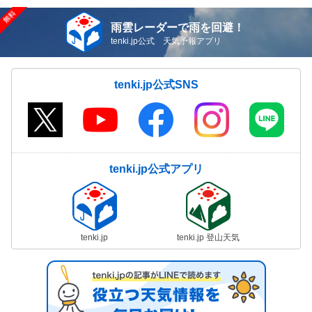
雨雲レーダーで雨を回避！
tenki.jp公式 天気予報アプリ
tenki.jp公式SNS
tenki.jp公式アプリ
tenki.jp
tenki.jp 登山天気