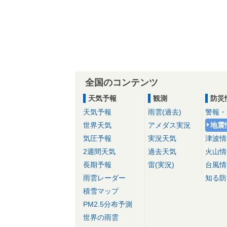
全国のコンテンツ
天気予報
観測
防災
天気予報
雨雲(過去)
警報・
世界天気
アメダス実況
地震
気圧予報
実況天気
津波情
2週間天気
過去天気
火山情
長期予報
雷(実況)
台風情
雨雲レーダー
知る防
積雪マップ
PM2.5分布予測
世界の雨雲