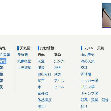
情報
天気図
指数情報
レジャー天気
注意報
天気図
通年
夏季
山の天気
情報
気象衛星
洗濯
汗かき
海の天気
報
世界衛星
服装
不快
空港
報
お出かけ
冷房
野球場
報
星空
アイス
サッカー場
災
傘
ビール
ゴルフ場
紫外線
キャンプ場
体感温度
競馬・競艇・競輪
洗車
釣り