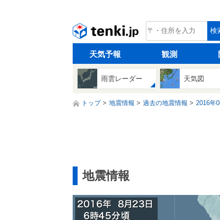
tenki.jp
検
天気予報
観測
雨雲レーダー
天気図
トップ
地震情報
過去の地震情報
2016年
地震情報