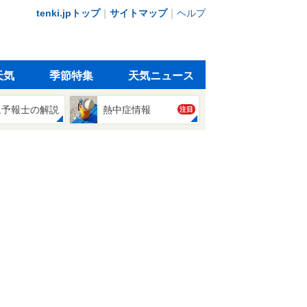
tenki.jpトップ
｜
サイトマップ
｜
ヘルプ
天気
季節特集
天気ニュース
象予報士の解説
熱中症情報
注目