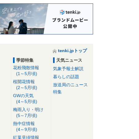
tenki.jpトップ
季節特集
天気ニュース
花粉飛散情報
気象予報士解説
(1～5月頃)
暮らしの話題
桜開花情報
放送局のニュース
(2～5月頃)
特集
GWの天気
(4～5月頃)
梅雨入り・明け
(5～7月頃)
熱中症情報
(4～9月頃)
紅葉見頃情報