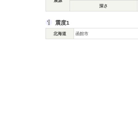
震源
深さ
震度1
北海道
函館市