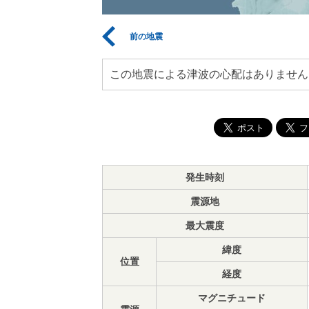
前の地震
この地震による津波の心配はありません
発生時刻
震源地
最大震度
緯度
位置
経度
マグニチュード