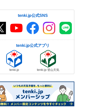
tenki.jp公式SNS
tenki.jp公式アプリ
tenki.jp
tenki.jp 登山天気