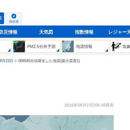
索
現在地
防災情報
天気図
指数情報
レジャー
PM2.5分布予測
地震情報
気
08月23日
06時45分頃発生した地震(最大震度1)
2016年08月23日06:48発表