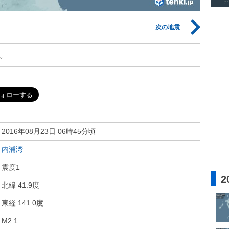
次の地震
。
2016年08月23日 06時45分頃
内浦湾
震度1
2
北緯 41.9度
東経 141.0度
M2.1