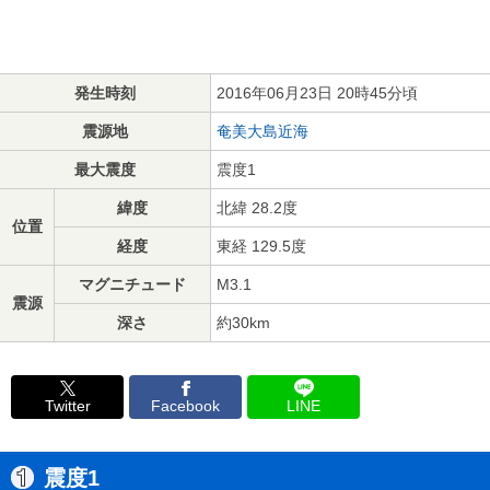
発生時刻
2016年06月23日 20時45分頃
震源地
奄美大島近海
最大震度
震度1
緯度
北緯 28.2度
位置
経度
東経 129.5度
マグニチュード
M3.1
震源
深さ
約30km
Twitter
Facebook
LINE
震度1