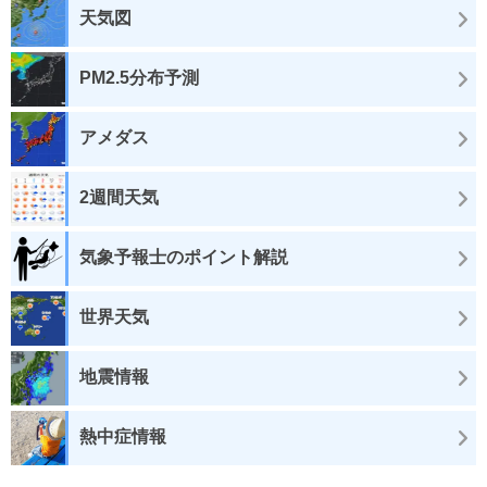
天気図
PM2.5分布予測
アメダス
2週間天気
気象予報士のポイント解説
世界天気
地震情報
熱中症情報