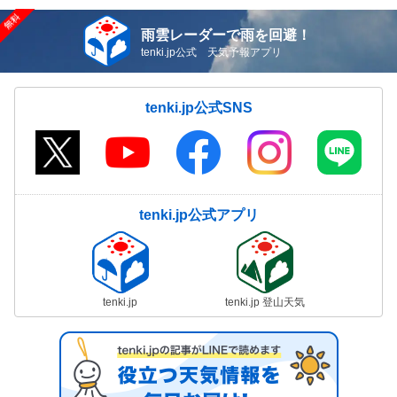
雨雲レーダーで雨を回避！
tenki.jp公式 天気予報アプリ
tenki.jp公式SNS
tenki.jp公式アプリ
tenki.jp
tenki.jp 登山天気