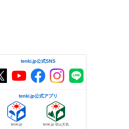
tenki.jp公式SNS
tenki.jp公式アプリ
tenki.jp
tenki.jp 登山天気