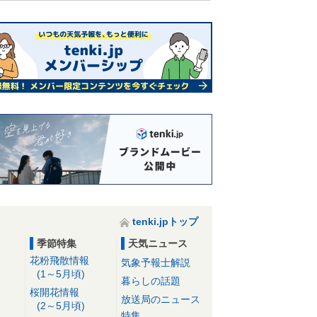
tenki.jpトップ
季節特集
天気ニュース
花粉飛散情報
気象予報士解説
(1～5月頃)
暮らしの話題
桜開花情報
放送局のニュース
(2～5月頃)
特集