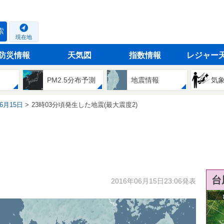
索
現在地
防災情報
天気図
指数情報
レジャー
PM2.5分布予測
地震情報
気
06月15日
23時03分頃発生した地震(最大震度2)
台
2016年06月15日23:06発表