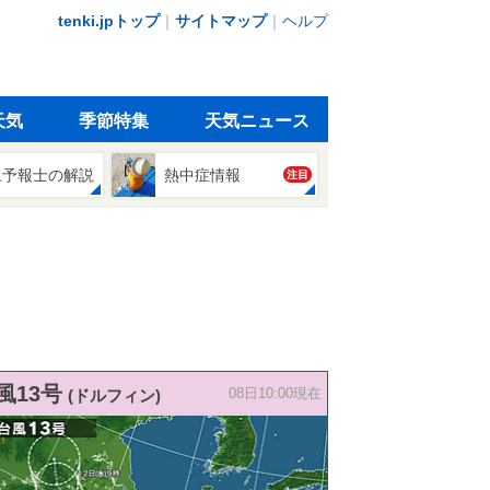
tenki.jpトップ
｜
サイトマップ
｜
ヘルプ
天気
季節特集
天気ニュース
象予報士の解説
熱中症情報
注目
風13号
(ドルフィン)
08日10:00現在