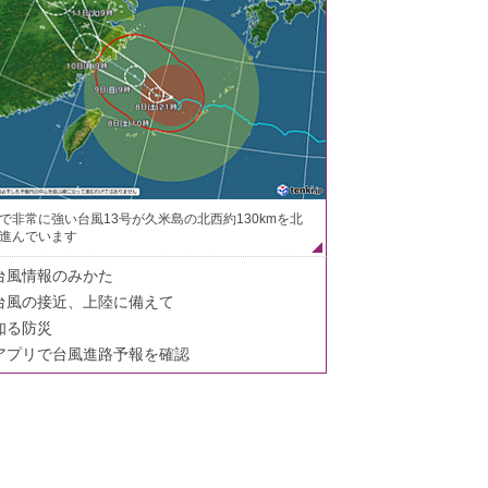
で非常に強い台風13号が久米島の北西約130kmを北
進んでいます
台風情報のみかた
台風の接近、上陸に備えて
知る防災
アプリで台風進路予報を確認