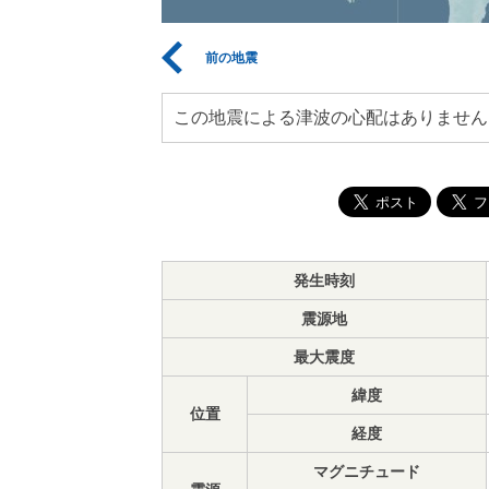
前の地震
この地震による津波の心配はありません
発生時刻
震源地
最大震度
緯度
位置
経度
マグニチュード