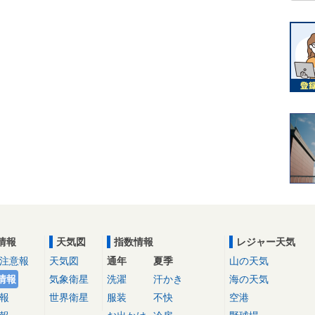
情報
天気図
指数情報
レジャー天気
注意報
天気図
通年
夏季
山の天気
情報
気象衛星
洗濯
汗かき
海の天気
報
世界衛星
服装
不快
空港