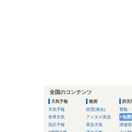
全国のコンテンツ
天気予報
観測
防災
天気予報
雨雲(過去)
警報・
世界天気
アメダス実況
地震
気圧予報
実況天気
津波情