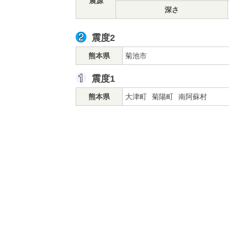
震源
深さ
震度2
熊本県
菊池市
震度1
熊本県
大津町
菊陽町
南阿蘇村