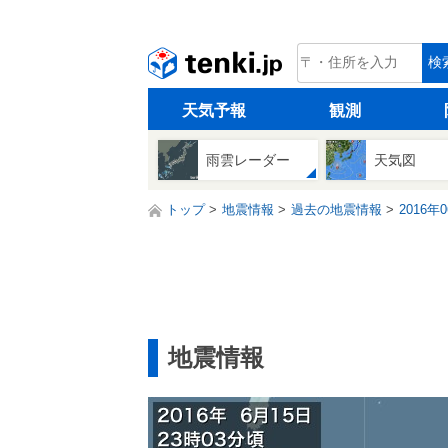
tenki.jp
検
天気予報
観測
雨雲レーダー
天気図
トップ
地震情報
過去の地震情報
2016年
地震情報