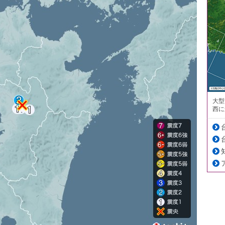
大型
西に