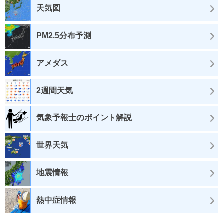
天気図
PM2.5分布予測
アメダス
2週間天気
気象予報士のポイント解説
世界天気
地震情報
熱中症情報