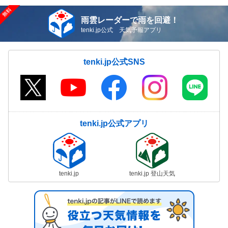
雨雲レーダーで雨を回避！
tenki.jp公式 天気予報アプリ
tenki.jp公式SNS
tenki.jp公式アプリ
tenki.jp
tenki.jp 登山天気