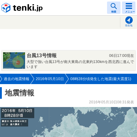
tenki.jp
検索
メニュー
現在地
台風13号情報
06日17:00現在
大型で強い台風13号が南大東島の北東約130kmを西北西に進んで
います
過去の地震情報
2016年05月10日
08時28分頃発生した地震(最大震度1)
地震情報
2016年05月10日08:31発表