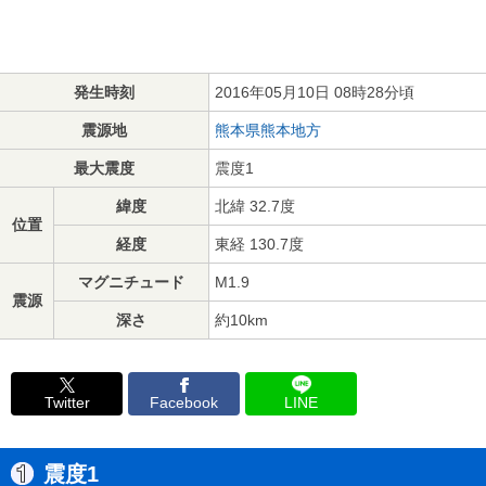
発生時刻
2016年05月10日 08時28分頃
震源地
熊本県熊本地方
最大震度
震度1
緯度
北緯 32.7度
位置
経度
東経 130.7度
マグニチュード
M1.9
震源
深さ
約10km
Twitter
Facebook
LINE
震度1