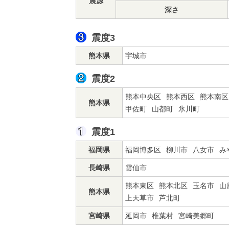
震源
深さ
震度3
熊本県
宇城市
震度2
熊本中央区
熊本西区
熊本南区
熊本県
甲佐町
山都町
氷川町
震度1
福岡県
福岡博多区
柳川市
八女市
み
長崎県
雲仙市
熊本東区
熊本北区
玉名市
山
熊本県
上天草市
芦北町
宮崎県
延岡市
椎葉村
宮崎美郷町