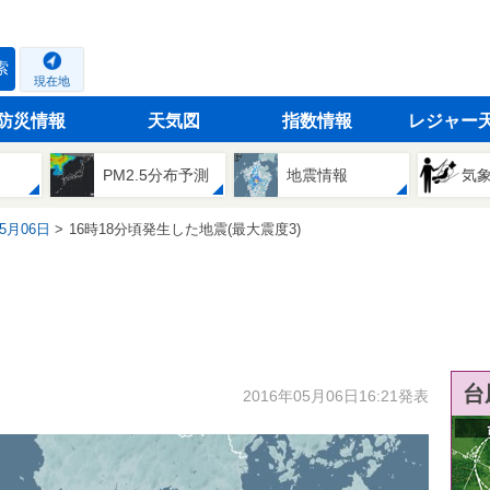
索
現在地
防災情報
天気図
指数情報
レジャー
PM2.5分布予測
地震情報
気
05月06日
16時18分頃発生した地震(最大震度3)
台
2016年05月06日16:21発表