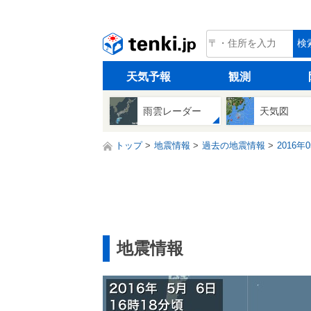
tenki.jp
検
天気予報
観測
雨雲レーダー
天気図
トップ
地震情報
過去の地震情報
2016年
地震情報