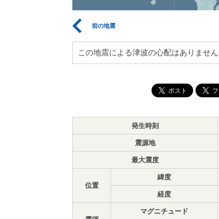
前の地震
この地震による津波の心配はありません
発生時刻
震源地
最大震度
緯度
位置
経度
マグニチュード