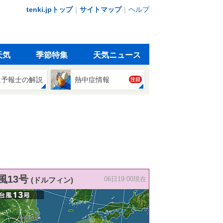
tenki.jpトップ
｜
サイトマップ
｜
ヘルプ
天気
季節特集
天気ニュース
象予報士の解説
熱中症情報
注目
風13号
(ドルフィン)
06日19:00現在