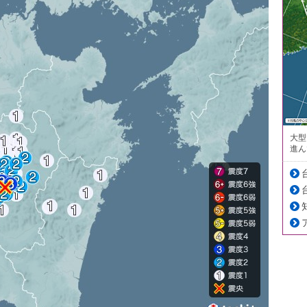
大型
進ん