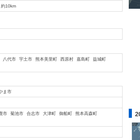
約10km
八代市
宇土市
熊本美里町
西原村
嘉島町
益城町
やま市
2
鹿市
菊池市
合志市
大津町
御船町
熊本高森町