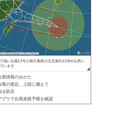
で強い台風13号が南大東島の北北東約110kmを西に
でいます
台風情報のみかた
台風の接近、上陸に備えて
知る防災
アプリで台風進路予報を確認