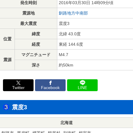
発生時刻
2016年03月30日 14時09分頃
震源地
釧路地方中南部
最大震度
震度3
緯度
北緯 43.0度
位置
経度
東経 144.6度
マグニチュード
M4.7
震源
深さ
約50km
Twitter
Facebook
LINE
震度3
北海道
釧路市
厚岸町
標茶町
鶴居村
別海町
根室市