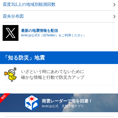
震度3以上の地域別観測回数
震央分布図
最新の地震情報を配信
tenki.jp公式X（旧Twitter）をご利用ください。
「知る防災」地震
いざという時にあわてないために
確かな情報と行動で防災力アップ
雨雲レーダーで雨を回避！
tenki.jp公式 天気予報アプリ