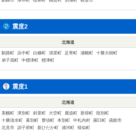
震度2
北海道
釧路町
浜中町
白糠町
清里町
足寄町
浦幌町
十勝大樹町
弟子屈町
中標津町
標津町
震度1
北海道
美幌町
津別町
斜里町
大空町
鹿追町
新得町
陸別町
十勝清水町
幕別町
豊頃町
本別町
中札内村
羅臼町
函館市
北見市
訓子府町
新ひだか町
浦河町
様似町