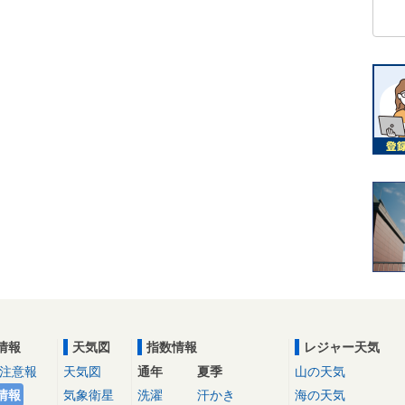
情報
天気図
指数情報
レジャー天気
注意報
天気図
通年
夏季
山の天気
情報
気象衛星
洗濯
汗かき
海の天気