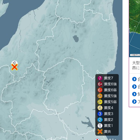
大型
西に