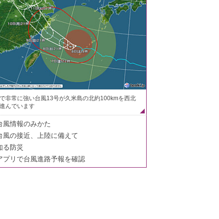
で非常に強い台風13号が久米島の北約100kmを西北
進んでいます
台風情報のみかた
台風の接近、上陸に備えて
知る防災
アプリで台風進路予報を確認