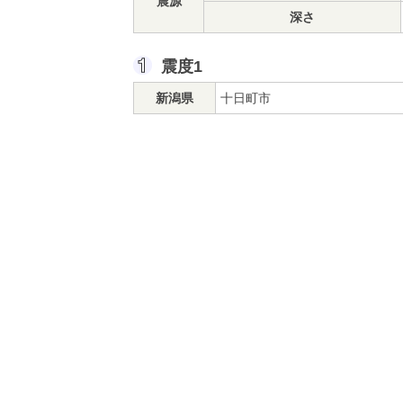
震源
深さ
震度1
新潟県
十日町市