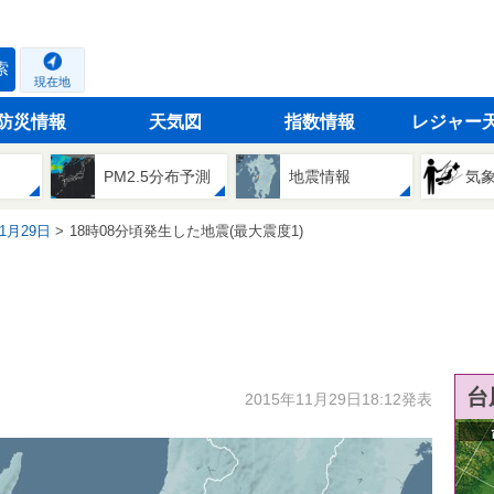
索
現在地
防災情報
天気図
指数情報
レジャー
PM2.5分布予測
地震情報
気
11月29日
18時08分頃発生した地震(最大震度1)
台
2015年11月29日18:12発表