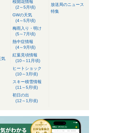
桜開花情報
放送局のニュース
(2～5月頃)
特集
GWの天気
(4～5月頃)
梅雨入り・明け
(5～7月頃)
熱中症情報
(4～9月頃)
紅葉見頃情報
天気
(10～11月頃)
ヒートショック
(10～3月頃)
スキー積雪情報
(11～5月頃)
初日の出
(12～1月頃)