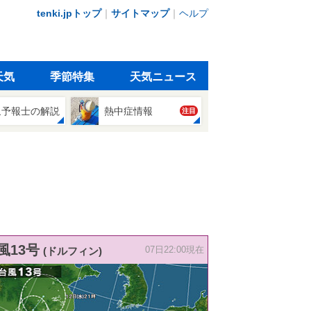
tenki.jpトップ
｜
サイトマップ
｜
ヘルプ
天気
季節特集
天気ニュース
象予報士の解説
熱中症情報
注目
風13号
(ドルフィン)
07日22:00現在