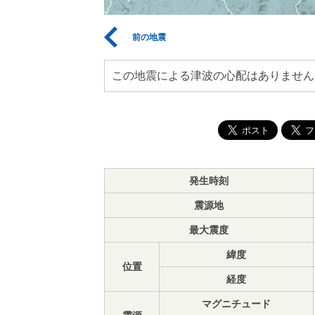
前の地震
この地震による津波の心配はありません
発生時刻
震源地
最大震度
緯度
位置
経度
マグニチュード