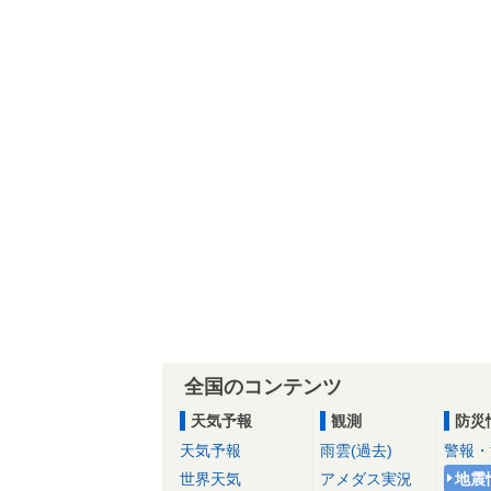
全国のコンテンツ
天気予報
観測
防災
天気予報
雨雲(過去)
警報・
世界天気
アメダス実況
地震