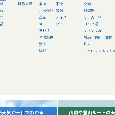
報
世界衛星
服装
不快
空港
報
お出かけ
冷房
野球場
報
星空
アイス
サッカー場
災
傘
ビール
ゴルフ場
紫外線
キャンプ場
体感温度
競馬・競艇・競輪
洗車
釣り
睡眠
お出かけスポット