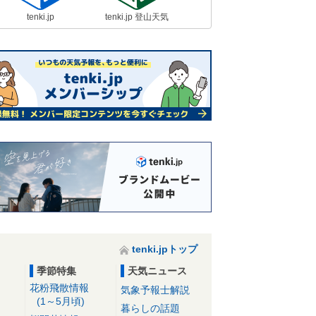
tenki.jp
tenki.jp 登山天気
tenki.jpトップ
季節特集
天気ニュース
花粉飛散情報
気象予報士解説
(1～5月頃)
暮らしの話題