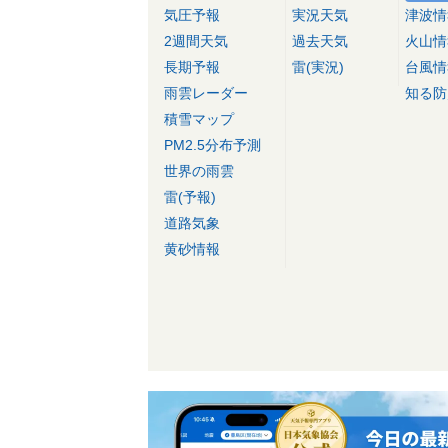
気圧予報
実況天気
津波情
2週間天気
過去天気
火山情
長期予報
雷(実況)
台風情
雨雲レーダー
知る防
積雪マップ
PM2.5分布予測
世界の雨雲
雷(予報)
道路気象
黄砂情報