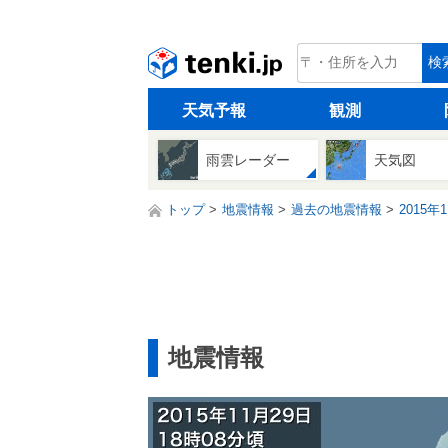
tenki.jp
検
天気予報
観測
雨雲レーダー
天気図
トップ
地震情報
過去の地震情報
2015年
地震情報