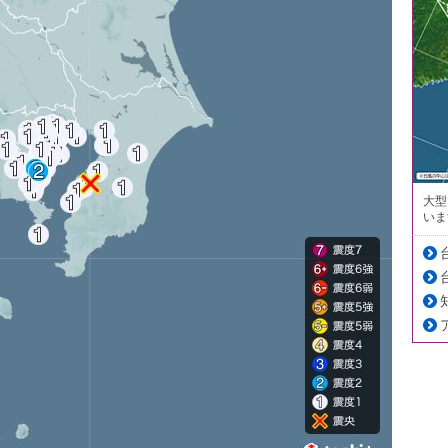
大型
いま