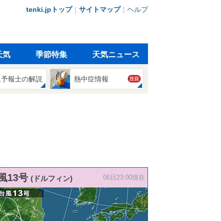
tenki.jpトップ
｜
サイトマップ
｜
ヘルプ
天気
季節特集
天気ニュース
象予報士の解説
熱中症情報
注目
風13号
(ドルフィン)
06日23:00現在