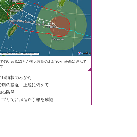
で強い台風13号が南大東島の北約90kmを西に進んで
す
台風情報のみかた
台風の接近、上陸に備えて
知る防災
アプリで台風進路予報を確認