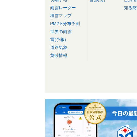
雨雲レーダー
知る防
積雪マップ
PM2.5分布予測
世界の雨雲
雷(予報)
道路気象
黄砂情報