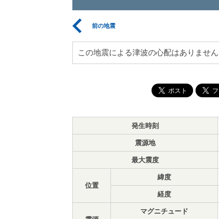
前の地震
この地震による津波の心配はありません
発生時刻
震源地
最大震度
緯度
位置
経度
マグニチュード