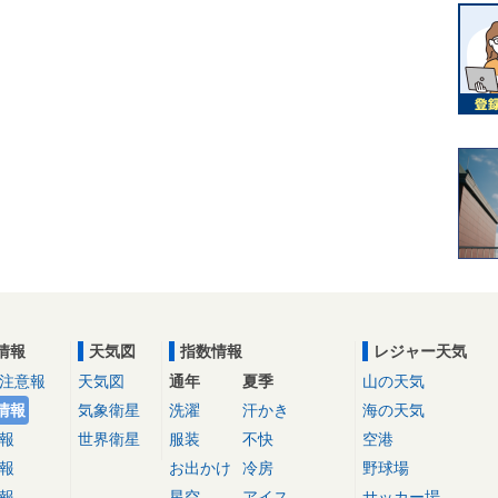
情報
天気図
指数情報
レジャー天気
注意報
天気図
通年
夏季
山の天気
情報
気象衛星
洗濯
汗かき
海の天気
報
世界衛星
服装
不快
空港
報
お出かけ
冷房
野球場
報
星空
アイス
サッカー場