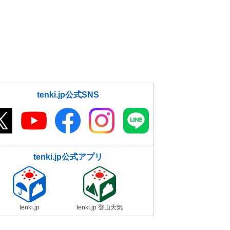
tenki.jp公式SNS
tenki.jp公式アプリ
tenki.jp
tenki.jp 登山天気