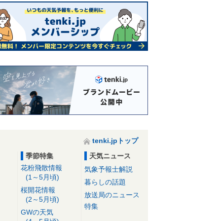
tenki.jpトップ
季節特集
天気ニュース
花粉飛散情報
気象予報士解説
(1～5月頃)
暮らしの話題
桜開花情報
放送局のニュース
(2～5月頃)
特集
GWの天気