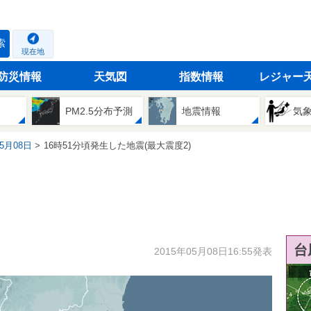
索
現在地
防災情報
天気図
指数情報
レジャー
PM2.5分布予測
地震情報
気
05月08日
16時51分頃発生した地震(最大震度2)
台
2015年05月08日16:55発表