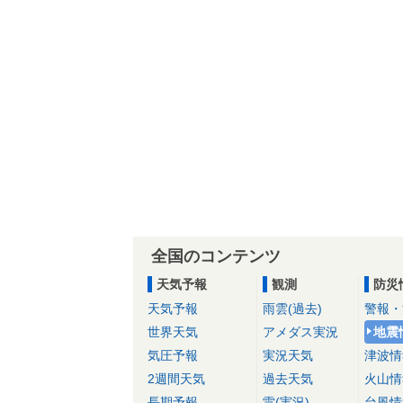
全国のコンテンツ
天気予報
観測
防災
天気予報
雨雲(過去)
警報・
世界天気
アメダス実況
地震
気圧予報
実況天気
津波情
2週間天気
過去天気
火山情
長期予報
雷(実況)
台風情