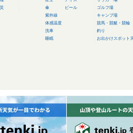
災
傘
ビール
ゴルフ場
紫外線
キャンプ場
体感温度
競馬・競艇・競輪
洗車
釣り
睡眠
お出かけスポット