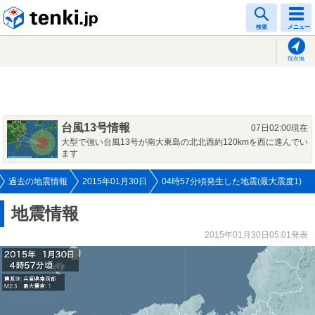
tenki.jp
検索
メニュー
現在地
台風13号情報
07日02:00現在
大型で強い台風13号が南大東島の北北西約120kmを西に進んでい
ます
過去の地震情報
2015年01月30日
04時57分頃発生した地震(最大震度1)
地震情報
2015年01月30日05:01発表