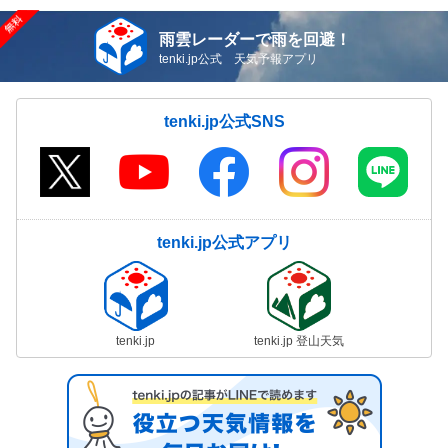
雨雲レーダーで雨を回避！
tenki.jp公式 天気予報アプリ
tenki.jp公式SNS
tenki.jp公式アプリ
tenki.jp
tenki.jp 登山天気