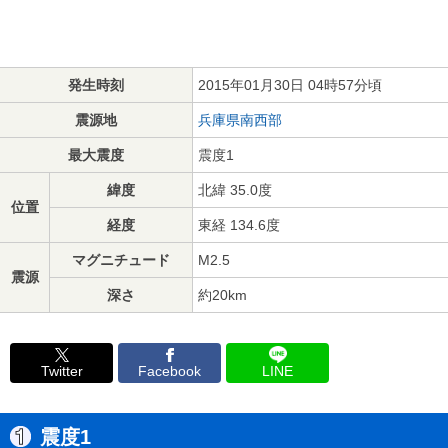
発生時刻
2015年01月30日 04時57分頃
震源地
兵庫県南西部
最大震度
震度1
緯度
北緯 35.0度
位置
経度
東経 134.6度
マグニチュード
M2.5
震源
深さ
約20km
Twitter
Facebook
LINE
震度1