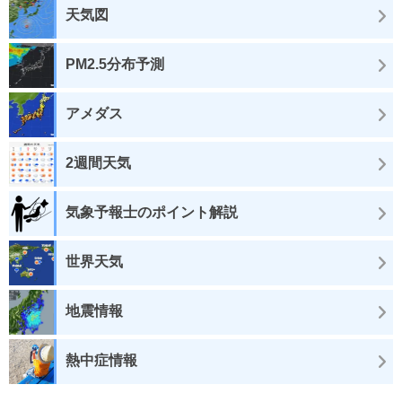
天気図
PM2.5分布予測
アメダス
2週間天気
気象予報士のポイント解説
世界天気
地震情報
熱中症情報