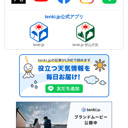
tenki.jp公式アプリ
tenki.jp
tenki.jp 登山天気