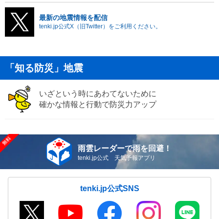
最新の地震情報を配信
tenki.jp公式X（旧Twitter）をご利用ください。
「知る防災」地震
いざという時にあわてないために
確かな情報と行動で防災力アップ
雨雲レーダーで雨を回避！
tenki.jp公式 天気予報アプリ
tenki.jp公式SNS