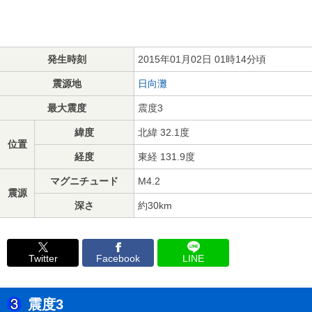
発生時刻
2015年01月02日 01時14分頃
震源地
日向灘
最大震度
震度3
緯度
北緯 32.1度
位置
経度
東経 131.9度
マグニチュード
M4.2
震源
深さ
約30km
Twitter
Facebook
LINE
震度3