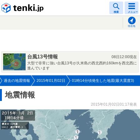
tenki.jp
検索
メニュー
現在地
台風13号情報
08日12:00現在
大型で非常に強い台風13号が久米島の西北西約160kmを西北西に
進んでいます
過去の地震情報
2015年01月02日
01時14分頃発生した地震(最大震度3)
地震情報
2015年01月02日01:17発表