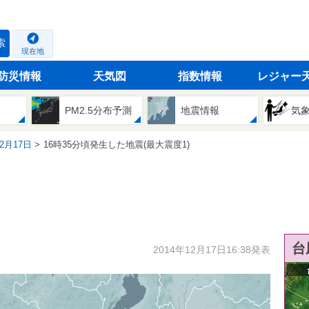
索
現在地
防災情報
天気図
指数情報
レジャー
PM2.5分布予測
地震情報
気
12月17日
16時35分頃発生した地震(最大震度1)
台
2014年12月17日16:38発表