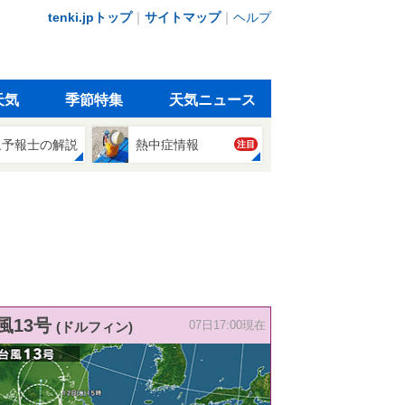
tenki.jpトップ
｜
サイトマップ
｜
ヘルプ
天気
季節特集
天気ニュース
象予報士の解説
熱中症情報
注目
風13号
(ドルフィン)
07日17:00現在