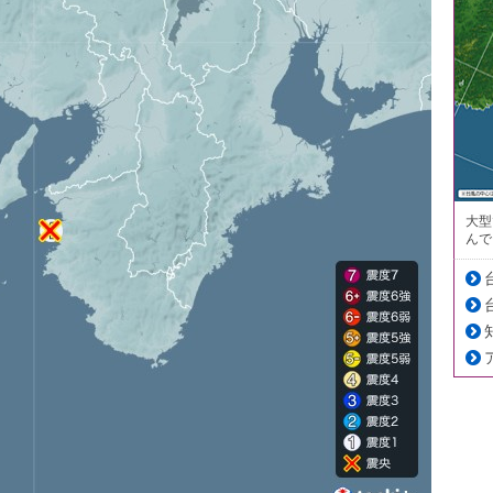
大型
んで