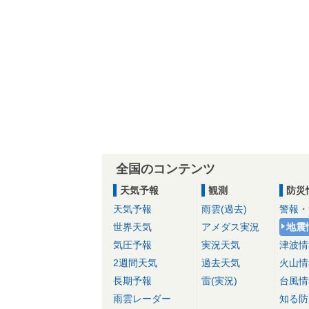
全国のコンテンツ
天気予報
観測
防災
天気予報
雨雲(過去)
警報・
世界天気
アメダス実況
地震
気圧予報
実況天気
津波情
2週間天気
過去天気
火山情
長期予報
雷(実況)
台風情
雨雲レーダー
知る防