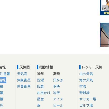
情報
天気図
指数情報
レジャー天気
注意報
天気図
通年
夏季
山の天気
情報
気象衛星
洗濯
汗かき
海の天気
報
世界衛星
服装
不快
空港
報
お出かけ
冷房
野球場
報
星空
アイス
サッカー場
災
傘
ビール
ゴルフ場