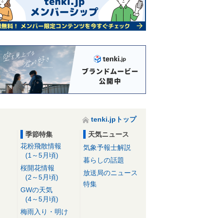
tenki.jpトップ
季節特集
天気ニュース
花粉飛散情報
気象予報士解説
(1～5月頃)
暮らしの話題
桜開花情報
放送局のニュース
(2～5月頃)
特集
GWの天気
(4～5月頃)
梅雨入り・明け