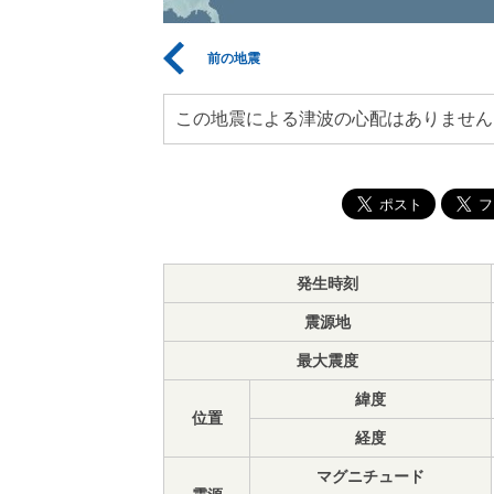
前の地震
この地震による津波の心配はありません
発生時刻
震源地
最大震度
緯度
位置
経度
マグニチュード