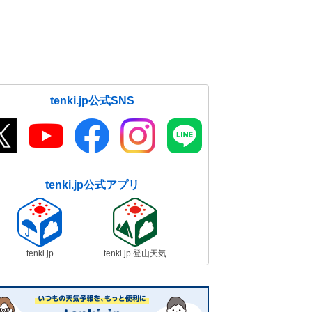
tenki.jp公式SNS
tenki.jp公式アプリ
tenki.jp
tenki.jp 登山天気