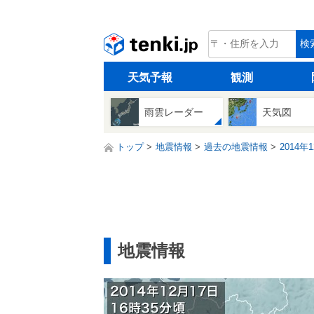
tenki.jp
検
天気予報
観測
雨雲レーダー
天気図
トップ
地震情報
過去の地震情報
2014年
地震情報