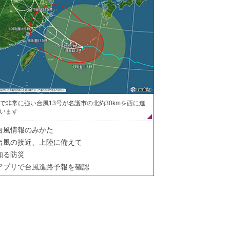
で非常に強い台風13号が名護市の北約30kmを西に進
います
台風情報のみかた
台風の接近、上陸に備えて
知る防災
アプリで台風進路予報を確認