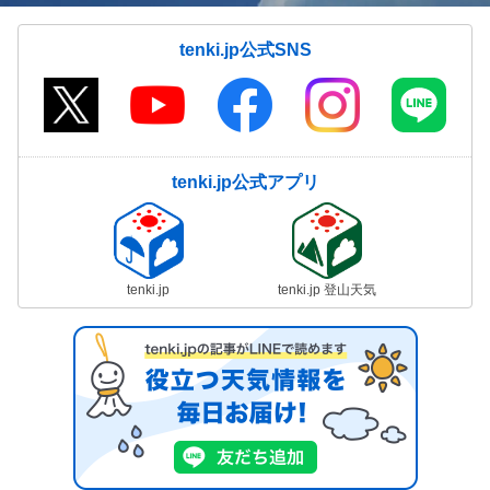
tenki.jp公式SNS
tenki.jp公式アプリ
tenki.jp
tenki.jp 登山天気