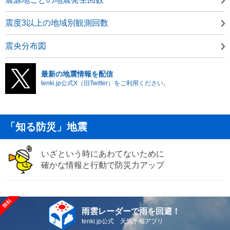
震度3以上の地域別観測回数
震央分布図
最新の地震情報を配信
tenki.jp公式X（旧Twitter）をご利用ください。
「知る防災」地震
いざという時にあわてないために
確かな情報と行動で防災力アップ
雨雲レーダーで雨を回避！
tenki.jp公式 天気予報アプリ