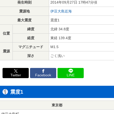
発生時刻
2014年09月27日 17時47分頃
震源地
伊豆大島近海
最大震度
震度1
緯度
北緯 34.8度
位置
経度
東経 139.4度
マグニチュード
M1.5
震源
深さ
ごく浅い
Twitter
Facebook
LINE
震度1
東京都
伊豆大島町