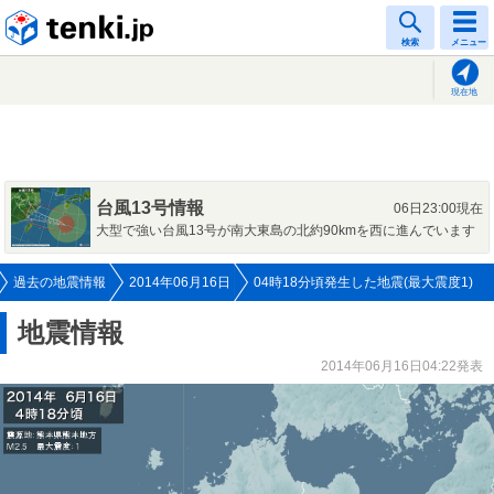
tenki.jp
検索
メニュー
現在地
台風13号情報
06日23:00現在
大型で強い台風13号が南大東島の北約90kmを西に進んでいます
過去の地震情報
2014年06月16日
04時18分頃発生した地震(最大震度1)
地震情報
2014年06月16日04:22発表