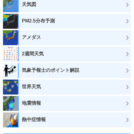
天気図
PM2.5分布予測
アメダス
2週間天気
気象予報士のポイント解説
世界天気
地震情報
熱中症情報