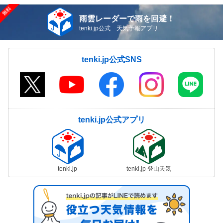
雨雲レーダーで雨を回避！
tenki.jp公式 天気予報アプリ
tenki.jp公式SNS
tenki.jp公式アプリ
tenki.jp
tenki.jp 登山天気