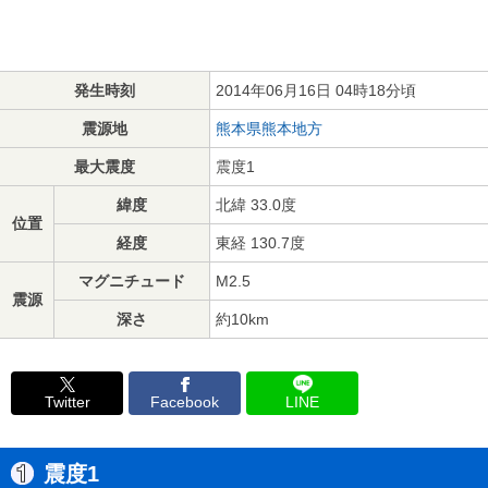
発生時刻
2014年06月16日 04時18分頃
震源地
熊本県熊本地方
最大震度
震度1
緯度
北緯 33.0度
位置
経度
東経 130.7度
マグニチュード
M2.5
震源
深さ
約10km
Twitter
Facebook
LINE
震度1