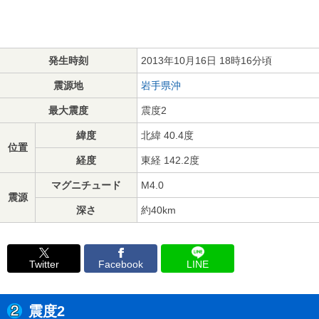
発生時刻
2013年10月16日 18時16分頃
震源地
岩手県沖
最大震度
震度2
緯度
北緯 40.4度
位置
経度
東経 142.2度
マグニチュード
M4.0
震源
深さ
約40km
Twitter
Facebook
LINE
震度2