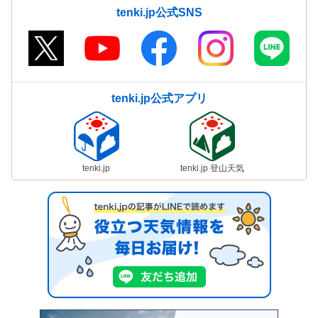
tenki.jp公式SNS
tenki.jp公式アプリ
tenki.jp
tenki.jp 登山天気