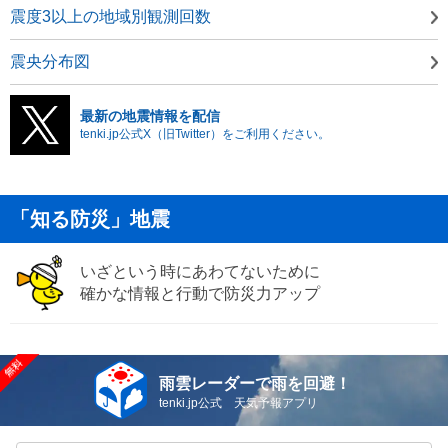
震度3以上の地域別観測回数
震央分布図
最新の地震情報を配信
tenki.jp公式X（旧Twitter）をご利用ください。
「知る防災」地震
いざという時にあわてないために
確かな情報と行動で防災力アップ
雨雲レーダーで雨を回避！
tenki.jp公式 天気予報アプリ