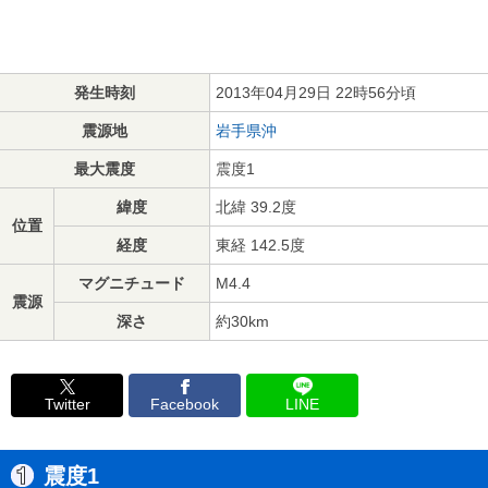
発生時刻
2013年04月29日 22時56分頃
震源地
岩手県沖
最大震度
震度1
緯度
北緯 39.2度
位置
経度
東経 142.5度
マグニチュード
M4.4
震源
深さ
約30km
Twitter
Facebook
LINE
震度1