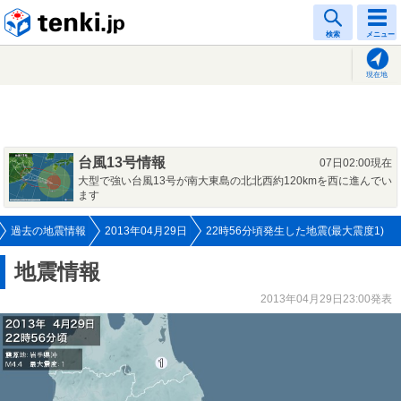
tenki.jp
検索
メニュー
現在地
台風13号情報
07日02:00現在
大型で強い台風13号が南大東島の北北西約120kmを西に進んでい
ます
過去の地震情報
2013年04月29日
22時56分頃発生した地震(最大震度1)
地震情報
2013年04月29日23:00発表