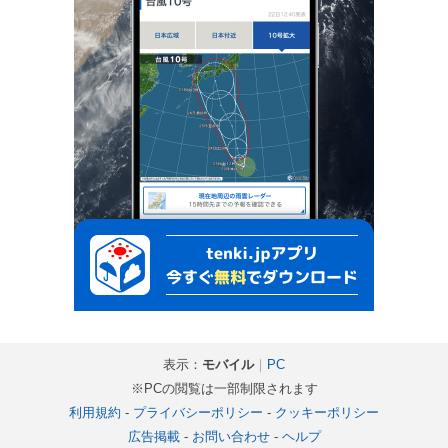
表示：
モバイル
｜
PC
※PCの閲覧は一部制限されます
利用規約
-
プライバシーポリシー
-
クッキーポリシー
広告掲載
-
お問い合わせ
-
ヘルプ