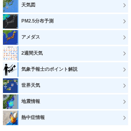
天気図
PM2.5分布予測
アメダス
2週間天気
気象予報士のポイント解説
世界天気
地震情報
熱中症情報