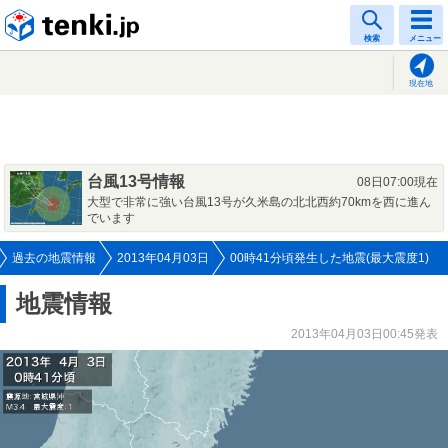
tenki.jp
検索
メニュー
現在地
台風13号情報
08日07:00現在
大型で非常に強い台風13号が久米島の北北西約70kmを西に進ん
でいます
過去の地震情報
2013年04月03日
00時41分頃発生した地震(最大震度1)
地震情報
2013年04月03日00:45発表