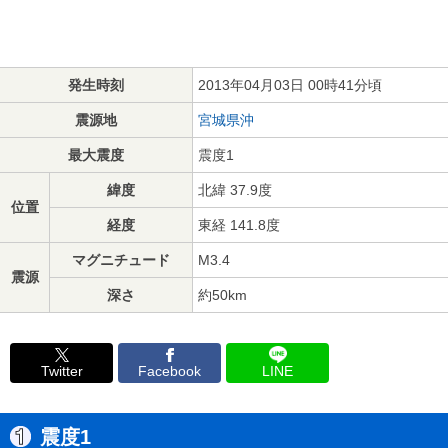
発生時刻
2013年04月03日 00時41分頃
震源地
宮城県沖
最大震度
震度1
緯度
北緯 37.9度
位置
経度
東経 141.8度
マグニチュード
M3.4
震源
深さ
約50km
Twitter
Facebook
LINE
震度1