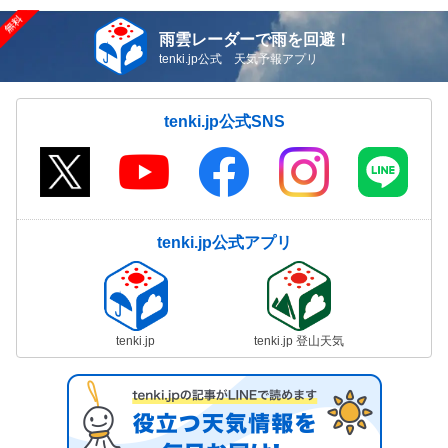
雨雲レーダーで雨を回避！
tenki.jp公式 天気予報アプリ
tenki.jp公式SNS
tenki.jp公式アプリ
tenki.jp
tenki.jp 登山天気