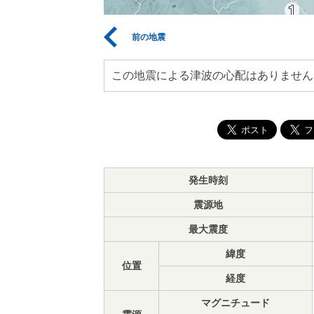
前の地震
この地震による津波の心配はありません
発生時刻
震源地
最大震度
緯度
位置
経度
マグニチュード