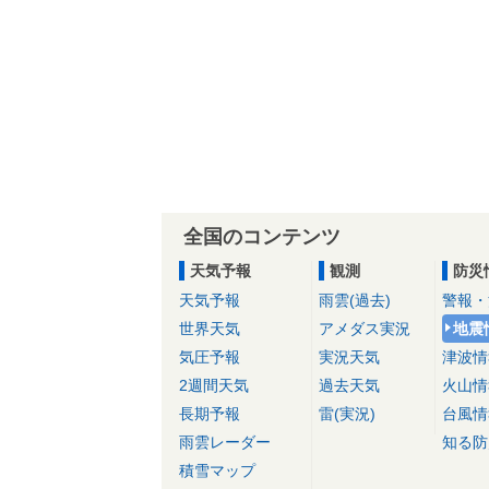
全国のコンテンツ
天気予報
観測
防災
天気予報
雨雲(過去)
警報・
世界天気
アメダス実況
地震
気圧予報
実況天気
津波情
2週間天気
過去天気
火山情
長期予報
雷(実況)
台風情
雨雲レーダー
知る防
積雪マップ