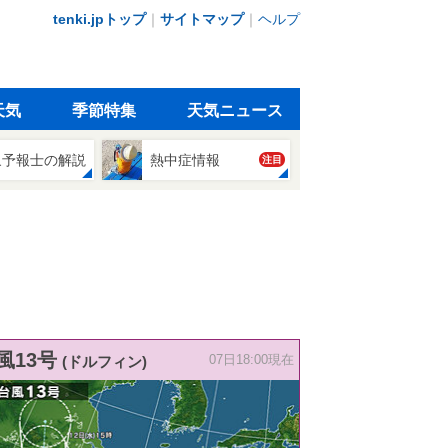
tenki.jpトップ
｜
サイトマップ
｜
ヘルプ
天気
季節特集
天気ニュース
象予報士の解説
熱中症情報
注目
風13号
(ドルフィン)
07日18:00現在