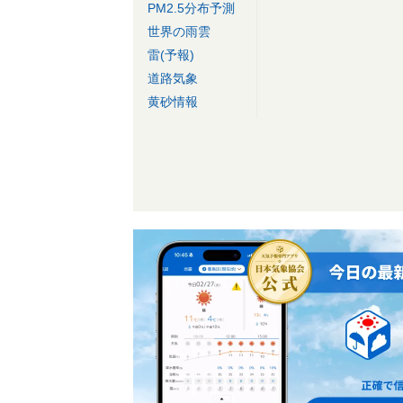
PM2.5分布予測
世界の雨雲
雷(予報)
道路気象
黄砂情報