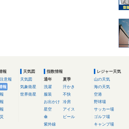
情報
天気図
指数情報
レジャー天気
注意報
天気図
通年
夏季
山の天気
情報
気象衛星
洗濯
汗かき
海の天気
報
世界衛星
服装
不快
空港
報
お出かけ
冷房
野球場
報
星空
アイス
サッカー場
災
傘
ビール
ゴルフ場
紫外線
キャンプ場