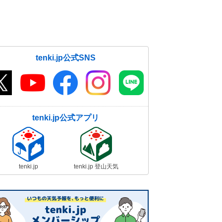
tenki.jp公式SNS
tenki.jp公式アプリ
tenki.jp
tenki.jp 登山天気