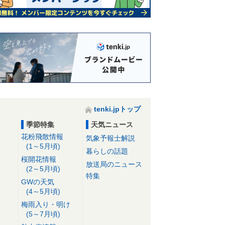
tenki.jpトップ
季節特集
天気ニュース
花粉飛散情報
気象予報士解説
(1～5月頃)
暮らしの話題
桜開花情報
放送局のニュース
(2～5月頃)
特集
GWの天気
(4～5月頃)
梅雨入り・明け
(5～7月頃)