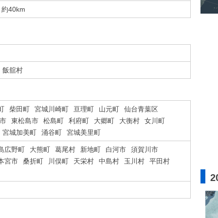
約40km
飯舘村
町
柴田町
宮城川崎町
亘理町
山元町
仙台青葉区
市
東松島市
松島町
利府町
大郷町
大衡村
女川町
宮城加美町
涌谷町
宮城美里町
島広野町
大熊町
葛尾村
新地町
白河市
須賀川市
本宮市
桑折町
川俣町
天栄村
中島村
玉川村
平田村
2