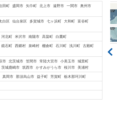
住田町
盛岡市
矢巾町
北上市
遠野市
一関市
奥州市
太白区
仙台泉区
多賀城市
七ヶ浜町
大和町
富谷町
河北町
米沢市
南陽市
高畠町
白鷹町
鏡石町
西郷村
泉崎村
棚倉町
石川町
浅川町
古殿町
萩市
北茨城市
笠間市
常陸大宮市
小美玉市
城里町
茨城鹿嶋市
筑西市
かすみがうら市
桜川市
美浦村
真岡市
那須烏山市
益子町
芳賀町
栃木那珂川町