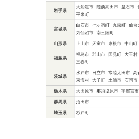
大船渡市
陸前高田市
釜石市
岩手県
平泉町
白石市
七ヶ宿町
丸森町
仙台
宮城県
気仙沼市
南三陸町
山形県
上山市
天童市
東根市
中山町
福島市
郡山市
国見町
大玉村
福島県
三春町
水戸市
日立市
常陸太田市
高
茨城県
東海村
大子町
土浦市
石岡市
栃木県
大田原市
那須塩原市
宇都宮市
群馬県
沼田市
埼玉県
杉戸町