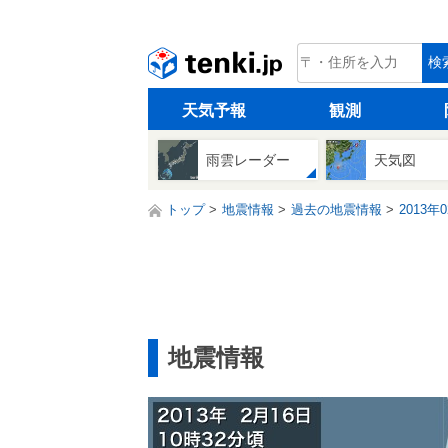
tenki.jp
検
天気予報
観測
雨雲レーダー
天気図
トップ
地震情報
過去の地震情報
2013年
地震情報