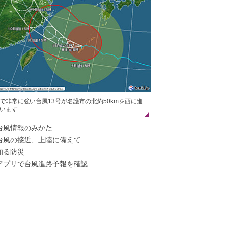
で非常に強い台風13号が名護市の北約50kmを西に進
います
台風情報のみかた
台風の接近、上陸に備えて
知る防災
アプリで台風進路予報を確認