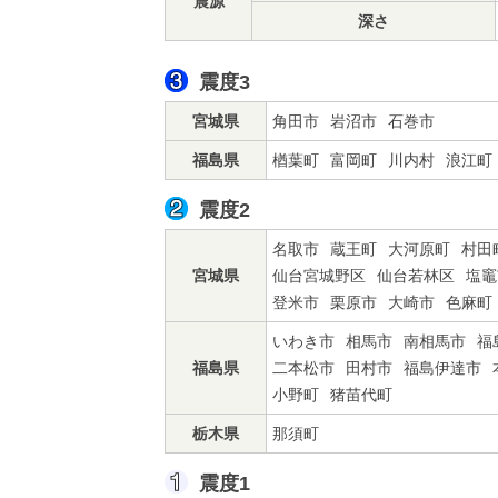
震源
深さ
震度3
宮城県
角田市
岩沼市
石巻市
福島県
楢葉町
富岡町
川内村
浪江町
震度2
名取市
蔵王町
大河原町
村田
宮城県
仙台宮城野区
仙台若林区
塩竈
登米市
栗原市
大崎市
色麻町
いわき市
相馬市
南相馬市
福
福島県
二本松市
田村市
福島伊達市
小野町
猪苗代町
栃木県
那須町
震度1