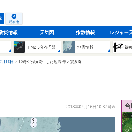
索
現在地
防災情報
天気図
指数情報
レジャー
PM2.5分布予測
地震情報
気
02月16日
10時32分頃発生した地震(最大震度3)
台
2013年02月16日10:37発表