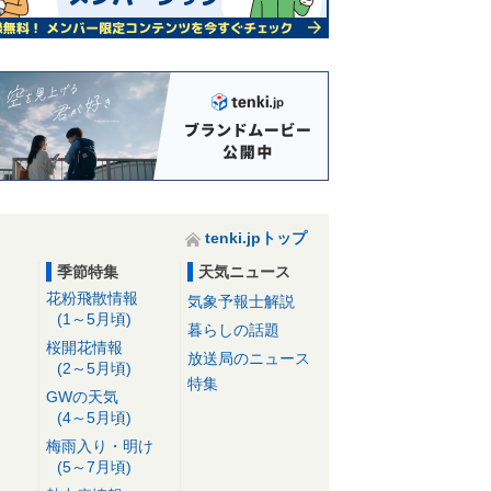
tenki.jpトップ
季節特集
天気ニュース
花粉飛散情報
気象予報士解説
(1～5月頃)
暮らしの話題
桜開花情報
放送局のニュース
(2～5月頃)
特集
GWの天気
(4～5月頃)
梅雨入り・明け
(5～7月頃)