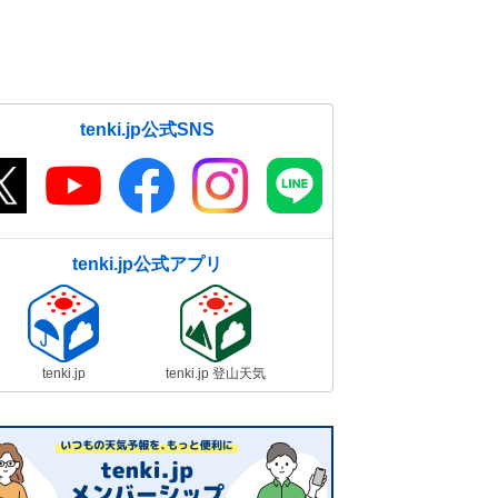
tenki.jp公式SNS
tenki.jp公式アプリ
tenki.jp
tenki.jp 登山天気