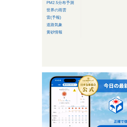
PM2.5分布予測
世界の雨雲
雷(予報)
道路気象
黄砂情報