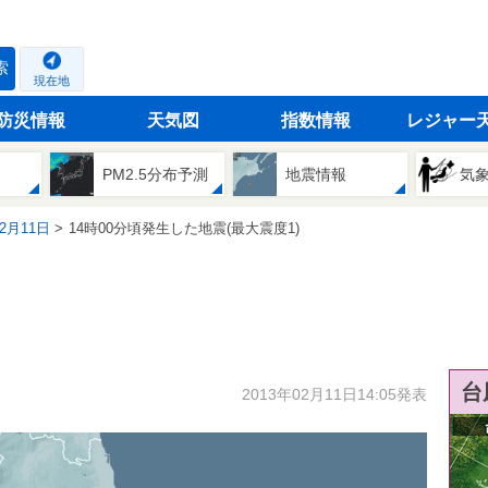
索
現在地
防災情報
天気図
指数情報
レジャー
PM2.5分布予測
地震情報
気
02月11日
14時00分頃発生した地震(最大震度1)
台
2013年02月11日14:05発表