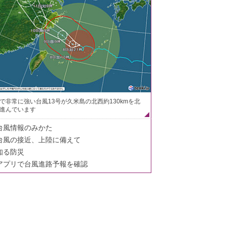
で非常に強い台風13号が久米島の北西約130kmを北
進んでいます
台風情報のみかた
台風の接近、上陸に備えて
知る防災
アプリで台風進路予報を確認