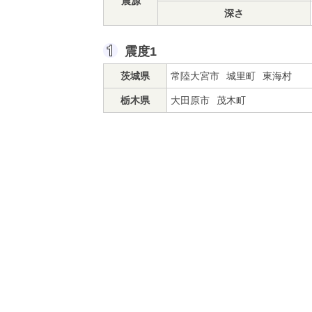
震源
深さ
震度1
茨城県
常陸大宮市
城里町
東海村
栃木県
大田原市
茂木町