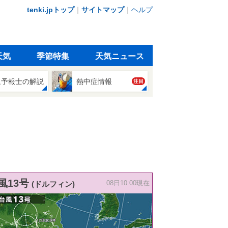
tenki.jpトップ
｜
サイトマップ
｜
ヘルプ
天気
季節特集
天気ニュース
象予報士の解説
熱中症情報
注目
風13号
(ドルフィン)
08日10:00現在