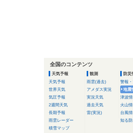
全国のコンテンツ
天気予報
観測
防災
天気予報
雨雲(過去)
警報・
世界天気
アメダス実況
地震
気圧予報
実況天気
津波情
2週間天気
過去天気
火山情
長期予報
雷(実況)
台風情
雨雲レーダー
知る防
積雪マップ