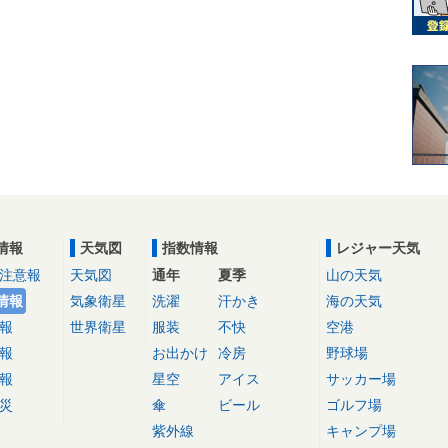
情報
天気図
指数情報
レジャー天気
注意報
天気図
通年
夏季
山の天気
情報
気象衛星
洗濯
汗かき
海の天気
報
世界衛星
服装
不快
空港
報
お出かけ
冷房
野球場
報
星空
アイス
サッカー場
災
傘
ビール
ゴルフ場
紫外線
キャンプ場