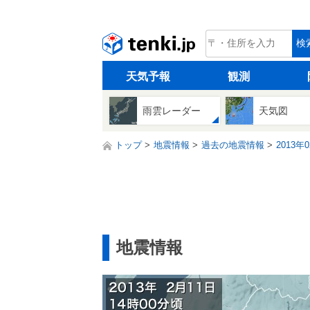
tenki.jp
検
天気予報
観測
雨雲レーダー
天気図
トップ
地震情報
過去の地震情報
2013年
地震情報