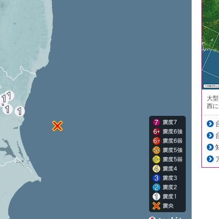
大型
西に