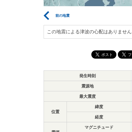
前の地震
この地震による津波の心配はありません
発生時刻
震源地
最大震度
緯度
位置
経度
マグニチュード