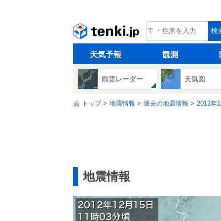
tenki.jp
検
天気予報
観測
雨雲レーダー
天気図
トップ
地震情報
過去の地震情報
2012年
地震情報