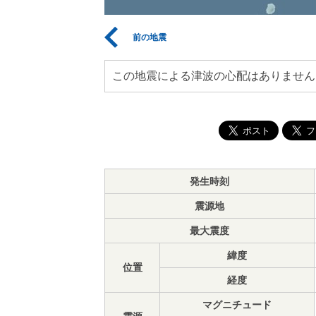
前の地震
この地震による津波の心配はありません
発生時刻
震源地
最大震度
緯度
位置
経度
マグニチュード