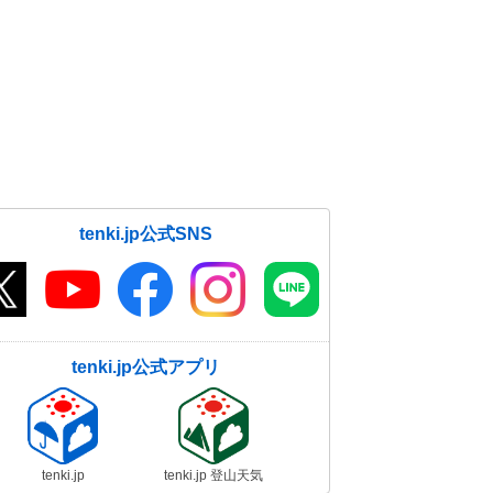
tenki.jp公式SNS
tenki.jp公式アプリ
tenki.jp
tenki.jp 登山天気