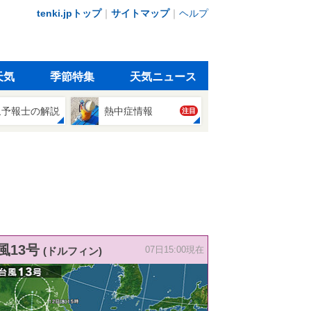
tenki.jpトップ
｜
サイトマップ
｜
ヘルプ
天気
季節特集
天気ニュース
象予報士の解説
熱中症情報
注目
風13号
(ドルフィン)
07日15:00現在