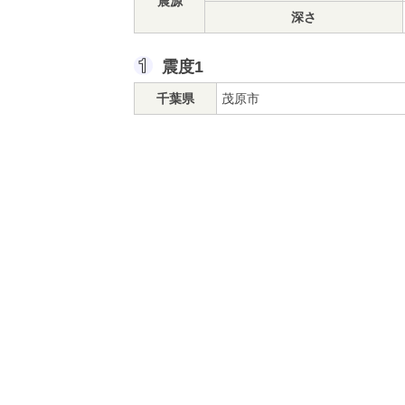
震源
深さ
震度1
千葉県
茂原市