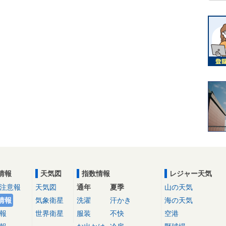
情報
天気図
指数情報
レジャー天気
注意報
天気図
通年
夏季
山の天気
情報
気象衛星
洗濯
汗かき
海の天気
報
世界衛星
服装
不快
空港