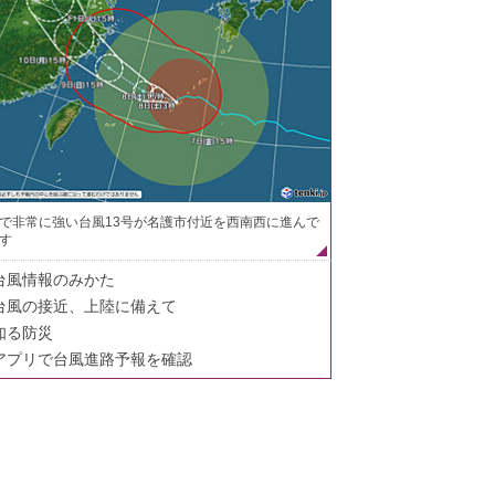
で非常に強い台風13号が名護市付近を西南西に進んで
す
台風情報のみかた
台風の接近、上陸に備えて
知る防災
アプリで台風進路予報を確認