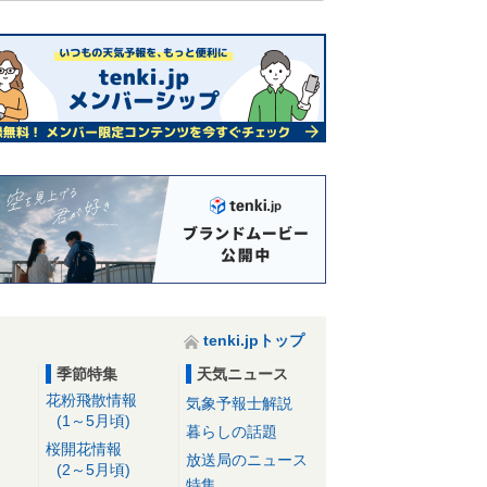
tenki.jpトップ
季節特集
天気ニュース
花粉飛散情報
気象予報士解説
(1～5月頃)
暮らしの話題
桜開花情報
放送局のニュース
(2～5月頃)
特集