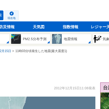
索
現在地
防災情報
天気図
指数情報
レジャー
PM2.5分布予測
地震情報
気
12月15日
11時03分頃発生した地震(最大震度1)
台
2012年12月15日11:08発表