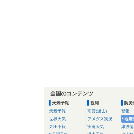
全国のコンテンツ
天気予報
観測
防災
天気予報
雨雲(過去)
警報・
世界天気
アメダス実況
地震
気圧予報
実況天気
津波情