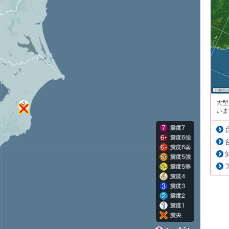
大型
いま