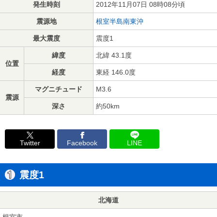
発生時刻
2012年11月07日 08時08分頃
震源地
根室半島南東沖
最大震度
震度1
緯度
北緯 43.1度
位置
経度
東経 146.0度
マグニチュード
M3.6
震源
深さ
約50km
Twitter
Facebook
LINE
震度1
北海道
根室市