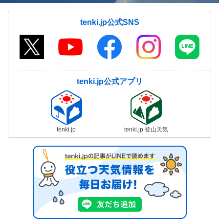
tenki.jp公式SNS
tenki.jp公式アプリ
tenki.jp
tenki.jp 登山天気