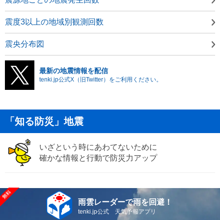
震度3以上の地域別観測回数
震央分布図
最新の地震情報を配信
tenki.jp公式X（旧Twitter）をご利用ください。
「知る防災」地震
いざという時にあわてないために
確かな情報と行動で防災力アップ
雨雲レーダーで雨を回避！
tenki.jp公式 天気予報アプリ