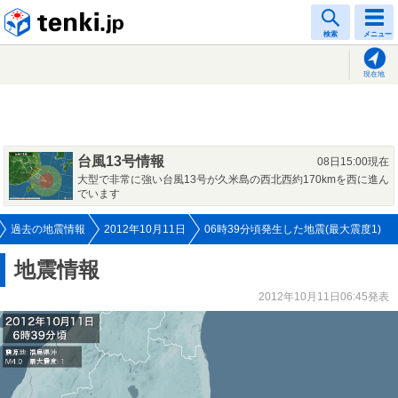
tenki.jp
検索
メニュー
現在地
台風13号情報
08日15:00現在
大型で非常に強い台風13号が久米島の西北西約170kmを西に進ん
でいます
過去の地震情報
2012年10月11日
06時39分頃発生した地震(最大震度1)
地震情報
2012年10月11日06:45発表