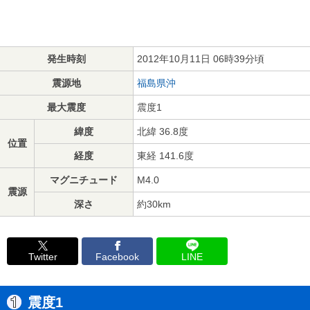
発生時刻
2012年10月11日 06時39分頃
震源地
福島県沖
最大震度
震度1
緯度
北緯 36.8度
位置
経度
東経 141.6度
マグニチュード
M4.0
震源
深さ
約30km
Twitter
Facebook
LINE
震度1