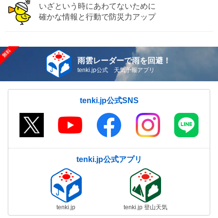
いざという時にあわてないために
確かな情報と行動で防災力アップ
雨雲レーダーで雨を回避！
tenki.jp公式 天気予報アプリ
tenki.jp公式SNS
tenki.jp公式アプリ
tenki.jp
tenki.jp 登山天気