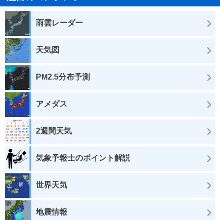
雨雲レーダー
天気図
PM2.5分布予測
アメダス
2週間天気
気象予報士のポイント解説
世界天気
地震情報