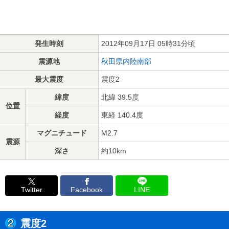
発生時刻
2012年09月17日 05時31分頃
震源地
秋田県内陸南部
最大震度
震度2
緯度
北緯 39.5度
位置
経度
東経 140.4度
マグニチュード
M2.7
震源
深さ
約10km
Twitter
Facebook
LINE
震度2