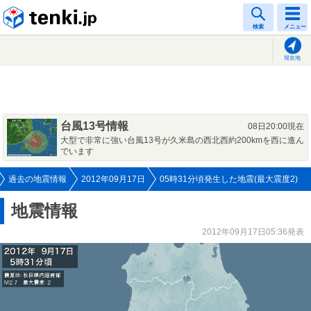
tenki.jp
検索
メニュー
現在地
台風13号情報
08日20:00現在
大型で非常に強い台風13号が久米島の西北西約200kmを西に進ん
でいます
過去の地震情報
2012年09月17日
05時31分頃発生した地震(最大震度2)
地震情報
2012年09月17日05:36発表